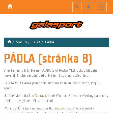
Toggle
Toggle
Toggle
search
navigation
navigati
SLALOM
KAJAK
PÁDLA
PÁDLA (stránka 8)
V levém menu klikněte na KAJAKÁŘSKÁ PÁDLA MCQ, pokud hledáte
maximálně tuhé závodní pádlo. Má jen 1 spoj uprostřed žerdi.
KAJAKÁŘSKÁ PÁDLA jsou pádla slepená ze dvou listů a žerdě, mají 2
spoje.
U pádel vidíte tlačítko
Sestavit
, které Vám umožní zadat všechny parametry
pádla - pravé/levé, délka, natočení....
PÁRY LISTŮ- i tady najdete tlačítko
Sestavit
, které Vám umožní k