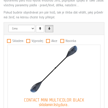
vybranému páru listů vybrat vhodnou žerď, popřípadě spojku a také zadat
všechny parametry pádla - pravé/levé, délka, natočení....
Pokud budete objednávat jen pár listů, tak je třeba dát vědět, jaký průměr
má žerď, na kterou chcete listy přilepit.
Skladem
Výprodej
Akce
Novinka
CONTACT MINI MULTICOLOR BLACK
sklolamin.listy,dura...