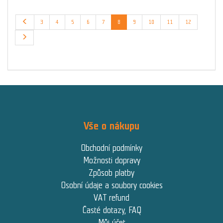
3
4
5
6
7
8
9
10
11
12
Vše o nákupu
Obchodní podmínky
Možnosti dopravy
Způsob platby
Osobní údaje a soubory cookies
VAT refund
Časté dotazy, FAQ
Můj účet