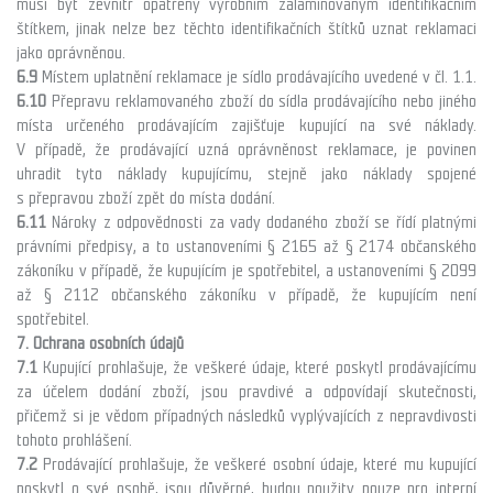
musí být zevnitř opatřeny výrobním zalaminovaným identifikačním
štítkem, jinak nelze bez těchto identifikačních štítků uznat reklamaci
jako oprávněnou.
6.9
Místem uplatnění reklamace je sídlo prodávajícího uvedené v čl. 1.1.
6.10
Přepravu reklamovaného zboží do sídla prodávajícího nebo jiného
místa určeného prodávajícím zajišťuje kupující na své náklady.
V případě, že prodávající uzná oprávněnost reklamace, je povinen
uhradit tyto náklady kupujícímu, stejně jako náklady spojené
s přepravou zboží zpět do místa dodání.
6.11
Nároky z odpovědnosti za vady dodaného zboží se řídí platnými
právními předpisy, a to ustanoveními § 2165 až § 2174 občanského
zákoníku v případě, že kupujícím je spotřebitel, a ustanoveními § 2099
až § 2112 občanského zákoníku v případě, že kupujícím není
spotřebitel.
7. Ochrana osobních údajů
7.1
Kupující prohlašuje, že veškeré údaje, které poskytl prodávajícímu
za účelem dodání zboží, jsou pravdivé a odpovídají skutečnosti,
přičemž si je vědom případných následků vyplývajících z nepravdivosti
tohoto prohlášení.
7.2
Prodávající prohlašuje, že veškeré osobní údaje, které mu kupující
poskytl o své osobě, jsou důvěrné, budou použity pouze pro interní