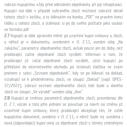
zobrazí kupujícímu vždy před odesláním objednávky při její rekapitulaci.
Kupující má dále v případě vybraného zboží možnost zobrazit detail
tohoto zboží v košíku, a to kliknutím na ikonku „PDF“ na pravém konci
řádku u tohoto zboží, a stáhnout si jej do svého počítače jako soubor
ve formátu pdf.
2.7
Kupující je dále oprávněn měnit po uzavření kupní smlouvy u
zboží,
u něhož je v
dokumentu, uvedeném v čl. 2.11,
uveden údaj „Na
zakázku“,
parametry objednaného zboží, avšak pouze jen do doby, než
prodávající začne objednané zboží vyrábět. Informaci o tom, že
prodávající již začal objednané zboží vyrábět, zjistí kupující
po
přihlášení do internetového obchodu po stisknutí tlačítka se svým
jménem v sekci „Seznam objednávek“, kdy se po kliknutí na doklad,
vztahující se k předmětnému zboží, ve sloupci „Doklad“ (např. OPES-
37/2022), zobrazí seznam objednaného zboží, kde bude u daného
zboží
ve sloupci „Ve výrobě“
uveden
údaj „Ano“.
2.8
Kupující je změnou parametrů objednaného zboží, provedenou dle
čl. 2.7, vázán a toto jeho jednání se považuje za návrh na změnu již
uzavřené kupní smlouvy, který prodávající akceptuje tím, že zašle
kupujícímu dokument, uvedený v čl. 2.11, v němž bude mj. uvedena i
nová (odpovídající) kupní cena za objednané zboží s těmito změněnými