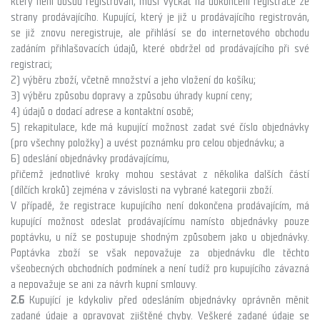
který není dosud registrován, musí vyčkat na dokončení registrace ze
strany prodávajícího. Kupující, který je již u prodávajícího registrován,
se již znovu neregistruje, ale přihlásí se do internetového obchodu
zadáním přihlašovacích údajů, které obdržel od prodávajícího při své
registraci;
2) výběru zboží, včetně množství a jeho vložení do košíku;
3) výběru způsobu dopravy a způsobu úhrady kupní ceny;
4) údajů o dodací adrese a kontaktní osobě;
5) rekapitulace, kde má kupující možnost zadat své číslo objednávky
(pro všechny položky) a uvést poznámku pro celou objednávku; a
6) odeslání objednávky prodávajícímu,
přičemž jednotlivé kroky mohou sestávat z několika dalších částí
(dílčích kroků) zejména v závislosti na vybrané kategorii zboží.
V případě, že registrace kupujícího není dokončena prodávajícím, má
kupující možnost odeslat prodávajícímu namísto objednávky pouze
poptávku, u níž se postupuje shodným způsobem jako u objednávky.
Poptávka zboží se však nepovažuje za objednávku dle těchto
všeobecných obchodních podmínek a není tudíž
pro kupujícího závazná
a nepovažuje se ani za návrh kupní smlouvy.
2.6
Kupující je kdykoliv před odesláním objednávky oprávněn měnit
zadané údaje a opravovat zjištěné chyby. Veškeré zadané údaje se