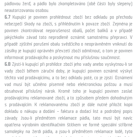
pádlovou žerď, a pádlo bylo zkompletováno (obě části byly slepeny)
neautorizovanou osobou.
6.7
Kupující je povinen prohlédnout zboží bez odkladu po přechodu
nebezpečí škody na zboží, s přihlédnutím k povaze zboží. Zejména je
povinen zkontrolovat neporušenost obalů, počet balíků a v případě
jakýchkoliv závad toto neprodleně oznámit samotnému přepravci. V
případě zjištění porušení obalu svědčícího o neoprávněném vniknutí do
zásilky je kupující oprávněn převzetí zboží odmítnout; o tom je povinen
informovat prodávajícího a poskytnout mu příslušnou součinnost.
6.8
Zjistí-li kupující při prohlídce zboží jeho vady anebo vyskytnou-li se
vady zboží během záruční doby, je kupující povinen oznámit výskyt
těchto vad prodávajícímu, a to bez odkladu poté, co je zjistí. Oznámení
vad musí být učiněno písemně nebo elektronickou poštou a musí
obsahovat příslušný nárok. Kromě toho je kupující povinen zaslat
prodávajícímu reklamované zboží, a to způsobem předem dohodnutým
s prodávajícím. K reklamovanému zboží je dále nutné přiložit kopii
dokladu o nákupu a dodání – faktura a dodací list a podrobný popis
závady. Jsou-li předmětem reklamace pádla, tato musí být navíc
opatřena výrobním identifikačním štítkem ve formě speciální stříbrné
samolepky na žerdi pádla, a jsou-li předmětem reklamace lodě, tyto