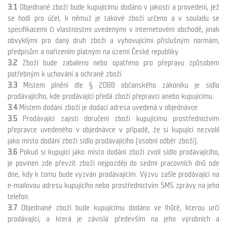
3.1
Objednané zboží bude kupujícímu dodáno v jakosti a provedení, jež
se hodí pro účel, k němuž je takové zboží určeno a v souladu se
specifikacemi či vlastnostmi uvedenými v internetovém obchodě, jinak
obvyklými pro daný druh zboží a vyhovujícími příslušným normám,
předpisům a nařízením platným na území České republiky.
3.2
Zboží bude zabaleno nebo opatřeno pro přepravu způsobem
potřebným k uchování a ochraně zboží.
3.3
Místem plnění dle § 2088 občanského zákoníku je sídlo
prodávajícího, kde prodávající předá zboží přepravci anebo kupujícímu.
3.4
Místem dodání zboží je dodací adresa uvedená v objednávce.
3.5
Prodávající zajistí doručení zboží kupujícímu prostřednictvím
přepravce uvedeného v objednávce v případě, že si kupující nezvolil
jako místo dodání zboží sídlo prodávajícího (osobní odběr zboží).
3.6
Pokud si kupující jako místo dodání zboží zvolí sídlo prodávajícího,
je povinen zde převzít zboží nejpozději do sedmi pracovních dnů ode
dne, kdy k tomu bude vyzván prodávajícím. Výzvu zašle prodávající na
e-mailovou adresu kupujícího nebo prostřednictvím SMS zprávy na jeho
telefon.
3.7
Objednané zboží bude kupujícímu dodáno ve lhůtě, kterou určí
prodávající, a která je závislá především na jeho výrobních a