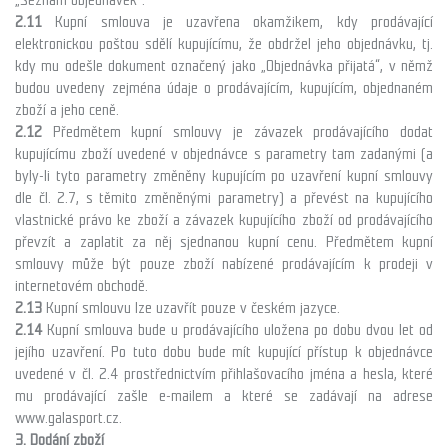
„Seznam objednávek“.
2.11
Kupní smlouva je uzavřena okamžikem, kdy prodávající
elektronickou poštou sdělí kupujícímu, že obdržel jeho objednávku, tj.
kdy mu odešle dokument označený jako „Objednávka přijatá“, v němž
budou uvedeny zejména údaje o prodávajícím, kupujícím, objednaném
zboží a jeho ceně.
2.12
Předmětem kupní smlouvy je závazek prodávajícího dodat
kupujícímu zboží uvedené v objednávce s parametry tam zadanými (a
byly-li tyto parametry změněny kupujícím po uzavření kupní smlouvy
dle čl. 2.7, s těmito změněnými parametry) a převést na kupujícího
vlastnické právo ke zboží a závazek kupujícího zboží od prodávajícího
převzít a zaplatit za něj sjednanou kupní cenu. Předmětem kupní
smlouvy může být pouze zboží nabízené prodávajícím k prodeji v
internetovém obchodě.
2.13
Kupní smlouvu lze uzavřít pouze v českém jazyce.
2.14
Kupní smlouva bude u prodávajícího uložena po dobu dvou let od
jejího uzavření. Po tuto dobu bude mít kupující přístup k objednávce
uvedené v čl. 2.4 prostřednictvím přihlašovacího jména a hesla, které
mu prodávající zašle e-mailem a které se zadávají na adrese
www.galasport.cz.
3. Dodání zboží