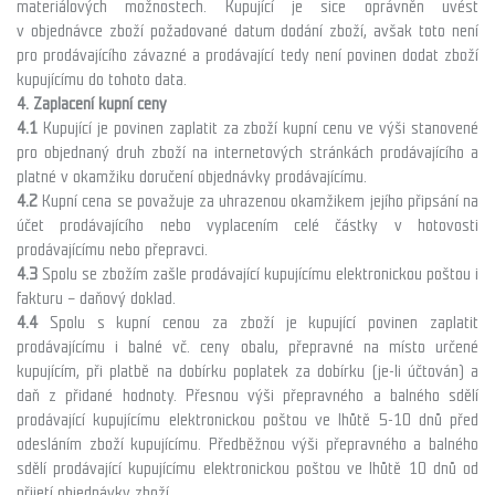
materiálových možnostech. Kupující je sice oprávněn uvést
v objednávce zboží požadované datum dodání zboží, avšak toto není
pro prodávajícího závazné a prodávající tedy není povinen dodat zboží
kupujícímu do tohoto data.
4. Zaplacení kupní ceny
4.1
Kupující je povinen zaplatit za zboží kupní cenu ve výši stanovené
pro objednaný druh zboží na internetových stránkách prodávajícího a
platné v okamžiku doručení objednávky prodávajícímu.
4.2
Kupní cena se považuje za uhrazenou okamžikem jejího připsání na
účet prodávajícího nebo vyplacením celé částky v hotovosti
prodávajícímu nebo přepravci.
4.3
Spolu se zbožím zašle prodávající kupujícímu elektronickou poštou i
fakturu – daňový doklad.
4.4
Spolu s kupní cenou za zboží je kupující povinen zaplatit
prodávajícímu i balné vč. ceny obalu, přepravné na místo určené
kupujícím, při platbě na dobírku poplatek za dobírku (je-li účtován) a
daň z přidané hodnoty. Přesnou výši přepravného a balného sdělí
prodávající kupujícímu elektronickou poštou ve lhůtě 5-10 dnů před
odesláním zboží kupujícímu. Předběžnou výši přepravného a balného
sdělí prodávající kupujícímu elektronickou poštou ve lhůtě 10 dnů od
přijetí objednávky zboží.