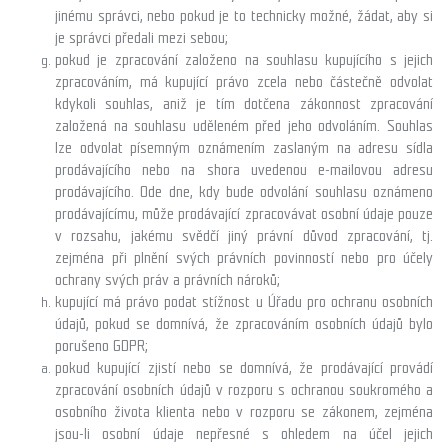
jinému správci, nebo pokud je to technicky možné, žádat, aby si
je správci předali mezi sebou;
pokud je zpracování založeno na souhlasu kupujícího s jejich
zpracováním, má kupující právo zcela nebo částečně odvolat
kdykoli souhlas, aniž je tím dotčena zákonnost zpracování
založená na souhlasu uděleném před jeho odvoláním. Souhlas
lze odvolat písemným oznámením zaslaným na adresu sídla
prodávajícího nebo na shora uvedenou e-mailovou adresu
prodávajícího. Ode dne, kdy bude odvolání souhlasu oznámeno
prodávajícímu, může prodávající zpracovávat osobní údaje pouze
v rozsahu, jakému svědčí jiný právní důvod zpracování, tj.
zejména při plnění svých právních povinností nebo pro účely
ochrany svých práv a právních nároků;
kupující má právo podat stížnost u Úřadu pro ochranu osobních
údajů, pokud se domnívá, že zpracováním osobních údajů bylo
porušeno GDPR;
pokud kupující zjistí nebo se domnívá, že prodávající provádí
zpracování osobních údajů v rozporu s ochranou soukromého a
osobního života klienta nebo v rozporu se zákonem, zejména
jsou-li osobní údaje nepřesné s ohledem na účel jejich