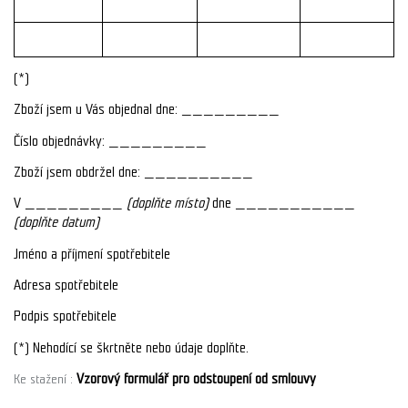
(*)
Zboží jsem u Vás objednal dne: _________
Číslo objednávky: _________
Zboží jsem obdržel dne: __________
V _________
(doplňte místo)
dne ___________
(doplňte datum)
Jméno a příjmení spotřebitele
Adresa spotřebitele
Podpis spotřebitele
(*) Nehodící se škrtněte nebo údaje doplňte.
Vzorový formulář pro odstoupení od smlouvy
Ke stažení :