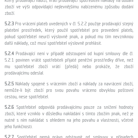
který prodávající nabízí, vrátí prodávající spotřebiteli náklady na dodání
zboží ve výši odpovídající nejlevnějšímu nabízenému způsobu dodání
zboží.
5.2.3
Pro vrácení plateb uvedených v čl. 5.2.2 použije prodávající stejný
platební prostředek, který použil spotřebitel pro provedení plateb,
pokud spotřebitel neurčí výslovně jinak, a pokud mu tím nevzniknou
další náklady, což musí spotřebitel výslovně prohlásit.
5.2.4
Prodávající není v případě odstoupení od kupní smlouvy dle čl.
5.2.1
povinen vrátit spotřebiteli přijaté peněžní prostředky dříve, než
mu spotřebitel zboží vrátí (předá) nebo prokáže, že zboží
prodávajícímu odeslal.
5.2.5
Náklady spojené s vrácením zboží a náklady za navrácení zboží,
nemůže-li být zboží pro svou povahu vráceno obvyklou poštovní
cestou, nese spotřebitel.
5.2.6
Spotřebitel odpovídá prodávajícímu pouze za snížení hodnoty
zboží, které vzniklo v důsledku nakládání s tímto zbožím jinak, než je
nutné s ním nakládat s ohledem na jeho povahu a vlastnosti, včetně
jeho funkčnosti.
5.2.7
Spotřebitel nemá právo odstoupit od smlouvy v případech