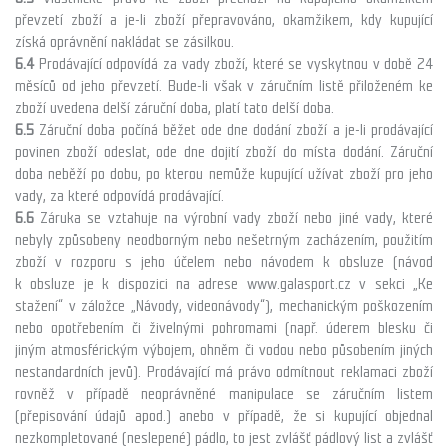
převzetí zboží a je-li zboží přepravováno, okamžikem, kdy kupující
získá oprávnění nakládat se zásilkou.
6.4
Prodávající odpovídá za vady zboží, které se vyskytnou v době 24
měsíců od jeho převzetí. Bude-li však v záručním listě přiloženém ke
zboží uvedena delší záruční doba, platí tato delší doba.
6.5
Záruční doba počíná běžet ode dne dodání zboží a je-li prodávající
povinen zboží odeslat, ode dne dojití zboží do místa dodání. Záruční
doba neběží po dobu, po kterou nemůže kupující užívat zboží pro jeho
vady, za které odpovídá prodávající.
6.6
Záruka se vztahuje na výrobní vady zboží nebo jiné vady, které
nebyly způsobeny neodborným nebo nešetrným zacházením, použitím
zboží v rozporu s jeho účelem nebo návodem k obsluze (návod
k obsluze je k dispozici na
adrese www.galasport.cz
v sekci „Ke
stažení“ v záložce „Návody, videonávody“), mechanickým poškozením
nebo opotřebením či živelnými pohromami (např. úderem blesku či
jiným atmosférickým výbojem, ohněm či vodou nebo působením jiných
nestandardních jevů). Prodávající má právo odmítnout reklamaci zboží
rovněž v případě neoprávněné manipulace se záručním listem
(přepisování údajů apod.) anebo v případě, že si kupující objednal
nezkompletované (neslepené) pádlo, to jest zvlášť pádlový list a zvlášť