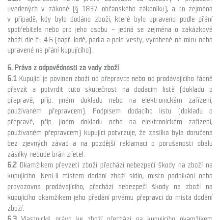
uvedených v zákoně (§ 1837 občanského zákoníku), a to zejména
v případě, kdy bylo dodáno zboží, které bylo upraveno podle přání
spotřebitele nebo pro jeho osobu – jedná se zejména o zakázkové
zboží dle čl. 4.6 (např. lodě, pádla a polo vesty, vyrobené na míru nebo
upravené na přání kupujícího).
6. Práva z odpovědnosti za vady zboží
6.1
Kupující je povinen zboží od přepravce nebo od prodávajícího řádně
převzít a potvrdit tuto skutečnost na dodacím listě (dokladu o
přepravě, příp. jiném dokladu nebo na elektronickém zařízení,
používaném přepravcem). Podpisem dodacího listu (dokladu o
přepravě, příp. jiném dokladu nebo na elektronickém zařízení,
používaném přepravcem) kupující potvrzuje, že zásilka byla doručena
bez zjevných závad a na pozdější reklamaci o porušenosti obalu
zásilky nebude brán zřetel.
6.2
Okamžikem převzetí zboží přechází nebezpečí škody na zboží na
kupujícího. Není-li místem dodání zboží sídlo, místo podnikání nebo
provozovna prodávajícího, přechází nebezpečí škody na zboží na
kupujícího okamžikem jeho předání prvému přepravci do místa dodání
zboží.
6.3
Vlastnické právo ke zboží přechází na kupujícího okamžikem