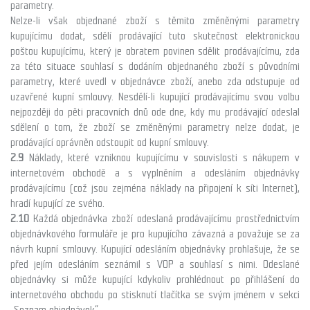
parametry.
Nelze-li však objednané zboží s těmito změněnými parametry
kupujícímu dodat, sdělí prodávající tuto skutečnost elektronickou
poštou kupujícímu, který je obratem povinen sdělit prodávajícímu, zda
za této situace souhlasí s dodáním objednaného zboží s původními
parametry, které uvedl v objednávce zboží, anebo zda odstupuje od
uzavřené kupní smlouvy. Nesdělí-li kupující prodávajícímu svou volbu
nejpozději do pěti pracovních dnů ode dne, kdy mu prodávající odeslal
sdělení o tom, že zboží se změněnými parametry nelze dodat, je
prodávající oprávněn odstoupit od kupní smlouvy.
2.9
Náklady, které vzniknou kupujícímu v souvislosti s nákupem v
internetovém obchodě a s vyplněním a odesláním objednávky
prodávajícímu (což jsou zejména náklady na připojení k síti Internet),
hradí kupující ze svého.
2.10
Každá objednávka zboží odeslaná prodávajícímu prostřednictvím
objednávkového formuláře je pro kupujícího závazná a považuje se za
návrh kupní smlouvy. Kupující odesláním objednávky prohlašuje, že se
před jejím odesláním seznámil s VOP a souhlasí s nimi. Odeslané
objednávky si může kupující kdykoliv prohlédnout po přihlášení do
internetového obchodu po stisknutí tlačítka se svým jménem v sekci