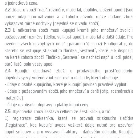
a jednotková cena.
2.2
Údaje o zboží (např. rozměry, materiál, doplňky, složení apod.) jsou
pouze údaji informativními a z tohoto důvodu může dodané zboží
vykazovat mírné odchylky (nejedná se o vadu zboží).
2.3
U některého zboží musí kupující kromě jeho množství zvolit i
požadované rozměry (délku, velikost apod.), materiál a další údaje. Pro
uvedení všech nezbytných údajů (parametrů) slouží Konfigurátor, do
kterého se vstupuje stisknutím tlačítka „Sestavit“, které je k dispozici
na kartě tohoto zboží. Tlačítko „Sestavit“ se nachází např. u lodí, pádel,
párů listů, polo vesty apod.
2.4
Kupující objednává zboží u prodávajícího prostřednictvím
objednávky vytvořené v internetovém obchodě, která obsahuje:
- údaje o osobě kupujícího, které je kupující povinen pravdivě vyplnit
- údaje o požadovaném zboží, jeho množství a ceně (příp. rozměrech a
materiálu)
- údaje o způsobu dopravy a platby kupní ceny.
2.5
Objednávka zboží sestává celkem ze šesti kroků, a to:
1) registrace zákazníka, která se provádí stisknutím tlačítka
„Registrace“, kde kupující uvede veškeré údaje nutné pro uzavření
kupní smlouvy a pro vystavení faktury - daňového dokladu. Kupující,