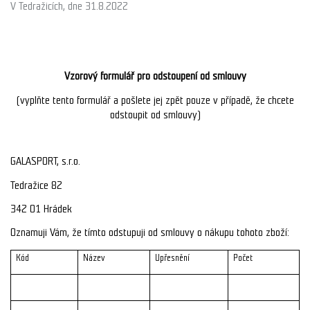
V Tedražicích, dne 31.8.2022
Vzorový formulář pro odstoupení od smlouvy
(vyplňte tento formulář a pošlete jej zpět pouze v případě, že chcete
odstoupit od smlouvy)
GALASPORT, s.r.o.
Tedražice 82
342 01 Hrádek
Oznamuji Vám, že tímto odstupuji od smlouvy o nákupu tohoto zboží:
Kód
Název
Upřesnění
Počet