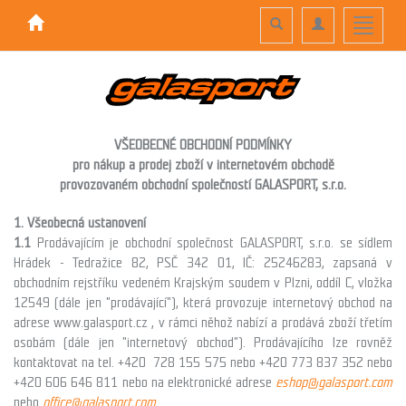
Toggle
Toggle
Toggle
search
navigation
navigati
VŠEOBECNÉ OBCHODNÍ PODMÍNKY
pro nákup a prodej zboží v internetovém obchodě
provozovaném obchodní společností GALASPORT, s.r.o.
1. Všeobecná ustanovení
1.1
Prodávajícím je obchodní společnost GALASPORT, s.r.o.
se sídlem
Hrádek - Tedražice 82, PSČ 342 01, IČ: 25246283, zapsaná v
obchodním rejstříku vedeném Krajským soudem v Plzni, oddíl C, vložka
12549 (dále jen "prodávající"), která provozuje internetový obchod na
adrese www.galasport.cz , v rámci něhož nabízí a prodává zboží třetím
osobám (dále jen "internetový obchod"). Prodávajícího lze rovněž
kontaktovat na tel.
+420 728 155 575 nebo +420 773 837 352 nebo
+420 606 646 811 nebo na elektronické adrese
eshop@galasport.com
nebo
office@galasport.com
.