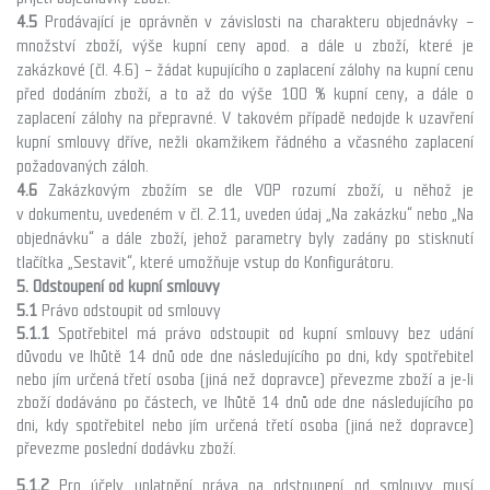
4.5
Prodávající je oprávněn v závislosti na charakteru objednávky –
množství zboží, výše kupní ceny apod. a dále u zboží, které je
zakázkové (čl. 4.6) – žádat kupujícího o zaplacení zálohy na kupní cenu
před dodáním zboží, a to až do výše 100 % kupní ceny, a dále o
zaplacení zálohy na přepravné. V takovém případě nedojde k uzavření
kupní smlouvy dříve, nežli okamžikem řádného a včasného zaplacení
požadovaných záloh.
4.6
Zakázkovým zbožím se
dle VOP rozumí zboží, u něhož je
v
dokumentu, uvedeném v čl. 2.11,
uveden údaj „Na zakázku“ nebo „Na
objednávku“ a dále zboží, jehož parametry byly zadány po stisknutí
tlačítka „Sestavit“, které umožňuje vstup do Konfigurátoru.
5. Odstoupení od kupní smlouvy
5.1
Právo odstoupit od smlouvy
5.1.1
Spotřebitel má právo odstoupit od kupní smlouvy bez udání
důvodu ve lhůtě 14 dnů ode dne následujícího po dni, kdy spotřebitel
nebo jím určená třetí osoba (jiná než dopravce) převezme zboží a je-li
zboží dodáváno po částech, ve lhůtě 14 dnů ode dne následujícího po
dni, kdy spotřebitel nebo jím určená třetí osoba (jiná než dopravce)
převezme poslední dodávku zboží.
5.1.2
Pro účely uplatnění práva na odstoupení od smlouvy musí