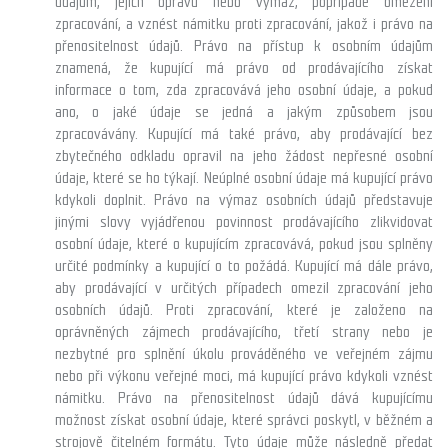
údajům, jejich opravu nebo výmaz, popřípadě omezení
zpracování, a vznést námitku proti zpracování, jakož i právo na
přenositelnost údajů. Právo na přístup k osobním údajům
znamená, že kupující má právo od prodávajícího získat
informace o tom, zda zpracovává jeho osobní údaje, a pokud
ano, o jaké údaje se jedná a jakým způsobem jsou
zpracovávány. Kupující má také právo, aby prodávající bez
zbytečného odkladu opravil na jeho žádost nepřesné osobní
údaje, které se ho týkají. Neúplné osobní údaje má kupující právo
kdykoli doplnit. Právo na výmaz osobních údajů představuje
jinými slovy vyjádřenou povinnost prodávajícího zlikvidovat
osobní údaje, které o kupujícím zpracovává, pokud jsou splněny
určité podmínky a kupující o to požádá. Kupující má dále právo,
aby prodávající v určitých případech omezil zpracování jeho
osobních údajů. Proti zpracování, které je založeno na
oprávněných zájmech prodávajícího, třetí strany nebo je
nezbytné pro splnění úkolu prováděného ve veřejném zájmu
nebo při výkonu veřejné moci, má kupující právo kdykoli vznést
námitku. Právo na přenositelnost údajů dává kupujícímu
možnost získat osobní údaje, které správci poskytl, v běžném a
strojově čitelném formátu. Tyto údaje může následně předat