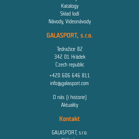
Katalogy
Sklad lodí
Návody, Videonávody
GALASPORT, s.r.o.
Tedražice 82
342 01 Hrádek
Czech republic
+420 606 646 811
info@galasport.com
O nás (i historie)
Aktuality
Kontakt
GALASPORT, s.r.o.