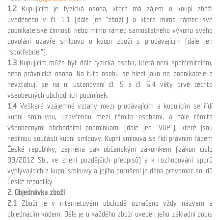
1.2
Kupujícím je fyzická osoba, která má zájem o koupi zboží
uvedeného v čl. 1.1
(dále jen "zboží")
a která mimo rámec své
podnikatelské činnosti nebo mimo rámec samostatného výkonu svého
povolání uzavře smlouvu o koupi zboží s prodávajícím (dále jen
"spotřebitel").
1.3
Kupujícím může být dále fyzická osoba, která není spotřebitelem,
nebo právnická osoba. Na tuto osobu se hledí jako na podnikatele a
nevztahují se na ni ustanovení čl. 5 a čl. 6.4 věty prvé těchto
všeobecných obchodních podmínek.
1.4
Veškeré vzájemné vztahy mezi prodávajícím a kupujícím se řídí
kupní smlouvou, uzavřenou mezi těmito osobami, a dále těmito
všeobecnými obchodními podmínkami (dále jen "VOP"), které jsou
nedílnou součástí kupní smlouvy. Kupní smlouva se řídí právním řádem
České republiky, zejména pak občanským zákoníkem (zákon číslo
89/2012 Sb., ve znění pozdějších předpisů) a k rozhodování sporů
vyplývajících z kupní smlouvy a jejího porušení je dána pravomoc soudů
České republiky.
2. Objednávka zboží
2.1
Zboží je v internetovém obchodě označeno vždy názvem a
objednacím kódem. Dále je u každého zboží uveden jeho základní popis