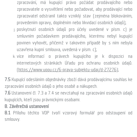
zpracování, má kupující právo požádat prodávajícího nebo
zpracovatele o vysvětlení nebo požadovat, aby prodávající nebo
zpracovatel odstranil takto vzniklý stav (zejména blokováním,
provedením opravy, doplněním nebo likvidací osobních údajů);
poskytnutí osobních údajů pro účely uvedené v písm. c) je
smluvním požadavkem prodávajícího, kterému nebyl kupující
povinen vyhovět, přičemž v takovém případě by s ním nebyla
uzavřena kupní smlouva, uvedená v písm. c);
více informací o právech kupujícího je k dispozici na
internetových stránkách Úřadu pro ochranu osobních údajů.
(
https://www.uoou.cz/6-prava-subjektu-udaj/d-27276
);
7.5
Kupující odesláním objednávky zboží dává prodávajícímu souhlas ke
zpracování osobních údajů o jeho osobě a nákupech.
7.6
Ustanovení čl. 7.3 a 7.4 se nevztahují na zpracování osobních údajů
kupujících, kteří jsou právnickými osobami.
8. Závěrečná ustanovení
8.1
Přílohu těchto VOP tvoří
vzorový formulář pro odstoupení od
smlouvy.