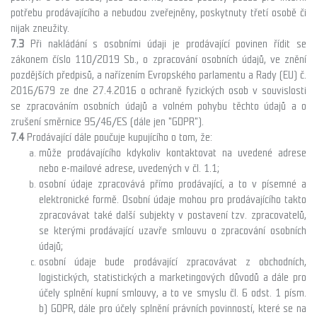
potřebu prodávajícího a nebudou zveřejněny, poskytnuty třetí osobě či
nijak zneužity.
7.3
Při nakládání s osobními údaji je prodávající povinen řídit se
zákonem číslo 110/2019 Sb., o zpracování osobních údajů, ve znění
pozdějších předpisů, a nařízením Evropského parlamentu a Rady (EU) č.
2016/679 ze dne 27.4.2016 o ochraně fyzických osob v souvislosti
se zpracováním osobních údajů a volném pohybu těchto údajů a o
zrušení směrnice 95/46/ES (dále jen "GDPR").
7.4
Prodávající dále poučuje kupujícího o tom, že:
může prodávajícího kdykoliv kontaktovat na uvedené adrese
nebo e-mailové adrese, uvedených v čl. 1.1;
osobní údaje zpracovává přímo prodávající, a to v písemné a
elektronické formě. Osobní údaje mohou pro prodávajícího takto
zpracovávat také další subjekty v postavení tzv. zpracovatelů,
se kterými prodávající uzavře smlouvu o zpracování osobních
údajů;
osobní údaje bude prodávající zpracovávat z obchodních,
logistických, statistických a marketingových důvodů a dále pro
účely splnění kupní smlouvy, a to ve smyslu čl. 6 odst. 1 písm.
b) GDPR, dále pro účely splnění právních povinností, které se na