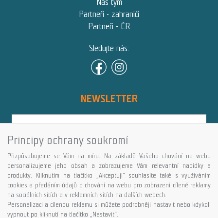
Náš tým
Partneři - zahraničí
Partneři - ČR
Sledujte nás:
NEWSLETTER
Principy ochrany soukromí
Přihlásit
Přizpůsobujeme se Vám na míru. Na základě Vašeho chování na webu
Více informací o této službě
personalizujeme jeho obsah a zobrazujeme Vám relevantní nabídky a
produkty. Kliknutím na tlačítko „Akceptuji“ souhlasíte také s využíváním
cookies a předáním údajů o chování na webu pro zobrazení cílené reklamy
Copyright © GALASPORT, s.r.o. 2026,
na sociálních sítích a v reklamních sítích na dalších webech.
powered by ABRA E-shop
Personalizaci a cílenou reklamu si můžete podrobněji nastavit nebo kdykoli
vypnout po kliknutí na tlačítko „Nastavit“.