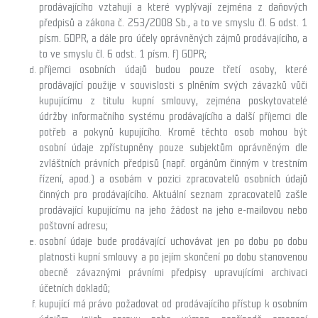
prodávajícího vztahují a které vyplývají zejména z daňových
předpisů a zákona č. 253/2008 Sb., a to ve smyslu čl. 6 odst. 1
písm. GDPR, a dále pro účely oprávněných zájmů prodávajícího, a
to ve smyslu čl. 6 odst. 1 písm. f) GDPR;
příjemci osobních údajů budou pouze třetí osoby, které
prodávající použije v souvislosti s plněním svých závazků vůči
kupujícímu z titulu kupní smlouvy, zejména poskytovatelé
údržby informačního systému prodávajícího a další příjemci dle
potřeb a pokynů kupujícího. Kromě těchto osob mohou být
osobní údaje zpřístupněny pouze subjektům oprávněným dle
zvláštních právních předpisů (např. orgánům činným v trestním
řízení, apod.) a osobám v pozici zpracovatelů osobních údajů
činných pro prodávajícího. Aktuální seznam zpracovatelů zašle
prodávající kupujícímu na jeho žádost na jeho e-mailovou nebo
poštovní adresu;
osobní údaje bude prodávající uchovávat jen po dobu po dobu
platnosti kupní smlouvy a po jejím skončení po dobu stanovenou
obecně závaznými právními předpisy upravujícími archivaci
účetních dokladů;
kupující má právo požadovat od prodávajícího přístup k osobním