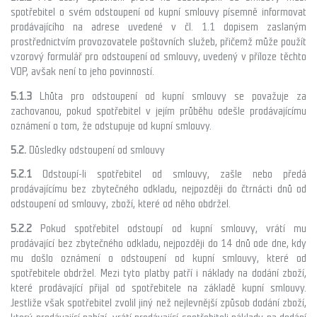
spotřebitel o svém odstoupení od kupní smlouvy písemně informovat
prodávajícího na adrese uvedené v čl. 1.1 dopisem zaslaným
prostřednictvím provozovatele poštovních služeb, přičemž může použít
vzorový formulář pro odstoupení od smlouvy, uvedený v příloze těchto
VOP, avšak není to jeho povinností.
5.1.3
Lhůta pro odstoupení od kupní smlouvy se považuje za
zachovanou, pokud spotřebitel v jejím průběhu odešle prodávajícímu
oznámení o tom, že odstupuje od kupní smlouvy.
5.2.
Důsledky odstoupení od smlouvy
5.2.1
Odstoupí-li spotřebitel od smlouvy, zašle nebo předá
prodávajícímu bez zbytečného odkladu, nejpozději do čtrnácti dnů od
odstoupení od smlouvy, zboží, které od něho obdržel.
5.2.2
Pokud spotřebitel odstoupí od kupní smlouvy, vrátí mu
prodávající bez zbytečného odkladu, nejpozději do 14 dnů ode dne, kdy
mu došlo oznámení o odstoupení od kupní smlouvy, které od
spotřebitele obdržel. Mezi tyto platby patří i náklady na dodání zboží,
které prodávající přijal od spotřebitele na základě kupní smlouvy.
Jestliže však spotřebitel zvolil jiný než nejlevnější způsob dodání zboží,