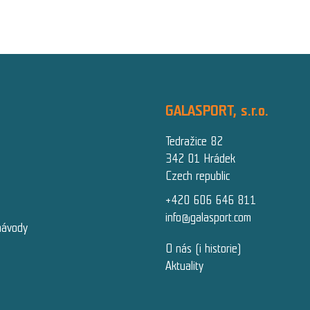
GALASPORT, s.r.o.
Tedražice 82
342 01 Hrádek
Czech republic
+420 606 646 811
info@galasport.com
návody
O nás (i historie)
Aktuality