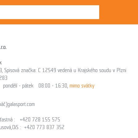
r.o.
k
 Spisová značka: C 12549 vedená u Krajského soudu v Plzni
283
: pondělí - pátek 08:00 - 16:30,
mimo svátky
náč)galasport.com
 Šťastná : +420 728 155 575
usová,DiS : +420 773 837 352