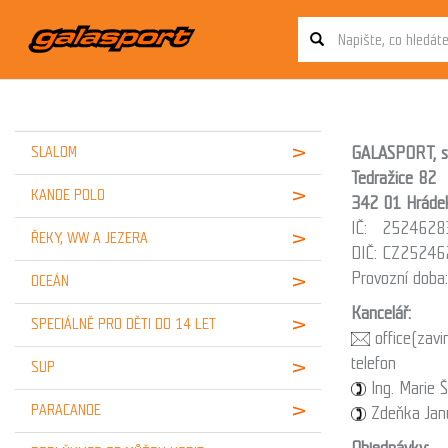
GALASPORT, s.
SLALOM
Tedražice 82
KANOE POLO
342 01 Hráde
IČ: 25246283,
ŘEKY, WW A JEZERA
DIČ: CZ25246
Provozní doba
OCEÁN
Kancelář:
SPECIÁLNĚ PRO DĚTI DO 14 LET
office(zavi
telefon
SUP
Ing. Marie
PARACANOE
Zdeňka Jan
Objednávky: