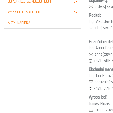
DOPLŇKY,CO SE MŮŽOU HODIT
orders
(zav
VÝPRODEJ - SALE OUT
Ředitel:
Ing. Vladislav 
AKČNÍ NABÍDKA
info
(zaviná
Finanční ředite
Ing. Anna Gal
anna
(zavin
+420 606 
Obchodní manaž
Ing. Jan Potuž
potuzakj
(z
+420 776 
Výroba lodí:
Tomáš Mužík
tomas
(zavi