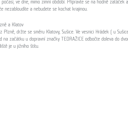
 počasí, ve dne, mimo zimní období. Připravte se na hodně zatáček a 
že nezabloudíte a nebudete se kochat krajinou.
zně a Klatov
e z Plzně, držte se směru Klatovy, Sušice. Ve vesnici Hrádek ( u Su
ed na začátku u dopravní značky TEDRAŽICE odbočte doleva do dvoru
ště je u jižního štítu.