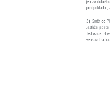
jen za dobrého
předpokladu , 
2) Směr od Pl
Jestliže jedet
Tedražice. Hn
venkovní schodi