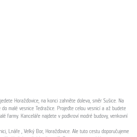
ojedete Horažďovice, na konci zahněte doleva, směr Sušice. Na
 do malé vesnice Tedražice. Projeďte celou vesnicí a až budete
alé farmy. Kanceláře najdete v podkroví modré budovy, venkovní
znici, Lnáře , Velký Bor, Horažďovice. Ale tuto cestu doporučujeme