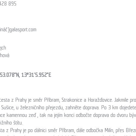
428 895
ináč)
galasport.com
ejch
chová
53.078"N, 13°31'5.952"E
cesta z Prahy je směr Příbram, Strakonice a Horažďovice. Jakmile pr
Sušice, u železničního přejezdu, zahněte doprava. Po 3 km dojedete
uce kamennou zeď , tak na jejím konci odbočte doprava do dvoru býv
ižního štítu.
esta z Prahy je po dálnici směr Příbram, dále odbočka Milín, přes Bře