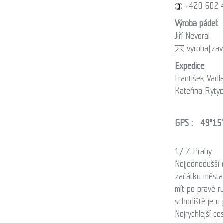
+420 602 
Výroba pádel:
Jiří Nevoral
vyroba
(zav
Expedice
:
František Vadl
Kateřina Ryty
GPS : 49°15'
1/ Z Prahy
Nejjednodušší 
začátku města 
mít po pravé r
schodiště je u j
Nejrychlejší c