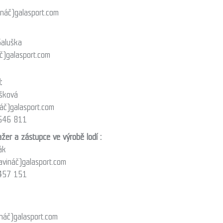
ináč)
galasport.com
Galuška
č)
galasport.com
l:
ušková
áč)
galasport.com
646 811
er a zástupce ve výrobě lodí :
ák
avináč)
galasport.com
457 151
náč)
galasport.com