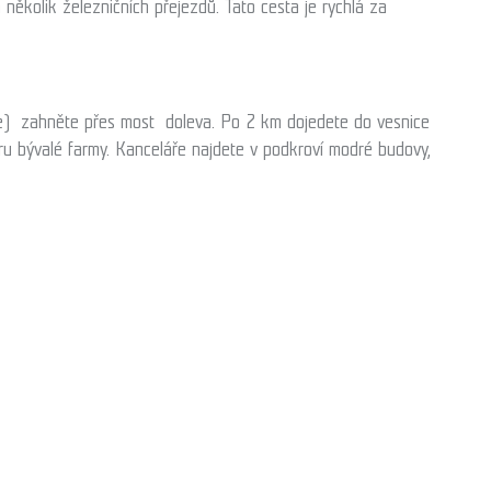
několik železničních přejezdů. Tato cesta je rychlá za
šice) zahněte přes most doleva. Po 2 km dojedete do vesnice
 bývalé farmy. Kanceláře najdete v podkroví modré budovy,