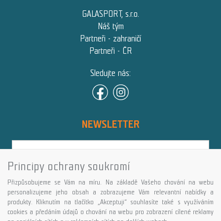
GALASPORT, s.r.o.
Náš tým
Partneři - zahraničí
Partneři - ČR
Sledujte nás:
NEWSLETTER
Principy ochrany soukromí
Přihlásit
Přizpůsobujeme se Vám na míru. Na základě Vašeho chování na webu
Více informací o této službě
personalizujeme jeho obsah a zobrazujeme Vám relevantní nabídky a
produkty. Kliknutím na tlačítko „Akceptuji“ souhlasíte také s využíváním
cookies a předáním údajů o chování na webu pro zobrazení cílené reklamy
Copyright © GALASPORT, s.r.o. 2026,