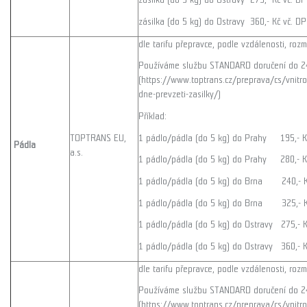
zásilka (do 5 kg) do Ostravy 360,- Kč vč. D
dle tarifu přepravce, podle vzdálenosti, rozm
Používáme službu STANDARD doručení do 2
(https://www.toptrans.cz/preprava/cs/vnitro
dne-prevzeti-zasilky/)
Příklad:
1 pádlo/pádla (do 5 kg) do Prahy 195,- Kč
TOPTRANS EU,
Pádla
a.s.
1 pádlo/pádla (do 5 kg) do Prahy 280,- Kč
1 pádlo/pádla (do 5 kg) do Brna 240,- Kč
1 pádlo/pádla (do 5 kg) do Brna 325,- Kč
1 pádlo/pádla (do 5 kg) do Ostravy 275,- K
1 pádlo/pádla (do 5 kg) do Ostravy 360,- K
dle tarifu přepravce, podle vzdálenosti, rozm
Používáme službu STANDARD doručení do 2
(https://www.toptrans.cz/preprava/cs/vnitro