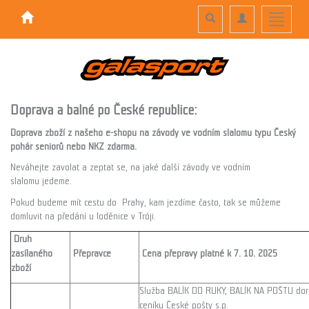
Toggle
Toggle
Toggle
search
navigation
navigati
Doprava a balné po České republice:
Doprava zboží z našeho e-shopu na závody ve vodním slalomu typu Český
pohár seniorů nebo NKZ zdarma.
Neváhejte zavolat a zeptat se, na jaké další závody ve vodním
slalomu jedeme.
Pokud budeme mít cestu do Prahy, kam jezdíme často, tak se můžeme
domluvit na předání u loděnice v Tróji.
Druh
zasílaného
Přepravce
Cena přepravy platné k 7. 10. 2025
zboží
Služba BALÍK DO RUKY, BALÍK NA POŠTU doru
ceníku České pošty s.p.