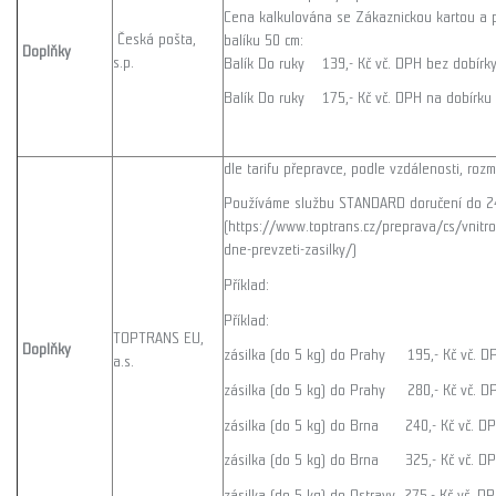
Cena kalkulována se Zákaznickou kartou a p
Česká pošta,
balíku 50 cm:
Doplňky
s.p.
Balík Do ruky 139,- Kč vč. DPH bez dobírk
Balík Do ruky 175,- Kč vč. DPH na dobírku
dle tarifu přepravce, podle vzdálenosti, rozm
Používáme službu STANDARD doručení do 2
(https://www.toptrans.cz/preprava/cs/vnitro
dne-prevzeti-zasilky/)
Příklad:
Příklad:
TOPTRANS EU,
Doplňky
zásilka (do 5 kg) do Prahy 195,- Kč vč. D
a.s.
zásilka (do 5 kg) do Prahy 280,- Kč vč. D
zásilka (do 5 kg) do Brna 240,- Kč vč. DP
zásilka (do 5 kg) do Brna 325,- Kč vč. DP
zásilka (do 5 kg) do Ostravy 275,- Kč vč. D