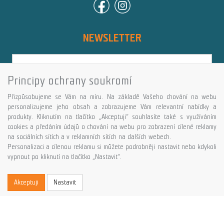
NEWSLETTER
Principy ochrany soukromí
Přihlásit
Přizpůsobujeme se Vám na míru. Na základě Vašeho chování na webu
Více informací o této službě
personalizujeme jeho obsah a zobrazujeme Vám relevantní nabídky a
produkty. Kliknutím na tlačítko „Akceptuji“ souhlasíte také s využíváním
cookies a předáním údajů o chování na webu pro zobrazení cílené reklamy
Copyright © GALASPORT, s.r.o. 2026,
na sociálních sítích a v reklamních sítích na dalších webech.
powered by ABRA E-shop
Personalizaci a cílenou reklamu si můžete podrobněji nastavit nebo kdykoli
vypnout po kliknutí na tlačítko „Nastavit“.
Akceptuji
Nastavit