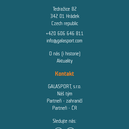
Tedražice 82
342 01 Hrádek
Czech republic
+420 606 646 811
info@galasport.com
O nás (i historie)
Aktuality
Kontakt
GALASPORT, s.r.o.
Náš tým
Partneři - zahraničí
Partneři - ČR
Sledujte nás: