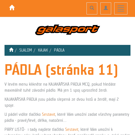
Toggle
Toggle
Toggle
search
navigation
navigati
SLALOM
KAJAK
PÁDLA
PÁDLA (stránka 11)
V levém menu klikněte na KAJAKÁŘSKÁ PÁDLA MCQ, pokud hledáte
maximálně tuhé závodní pádlo. Má jen 1 spoj uprostřed žerdi.
KAJAKÁŘSKÁ PÁDLA jsou pádla slepená ze dvou listů a žerdě, mají 2
spoje.
U pádel vidíte tlačítko
Sestavit
, které Vám umožní zadat všechny parametry
pádla - pravé/levé, délka, natočení....
PÁRY LISTŮ- i tady najdete tlačítko
Sestavit
, které Vám umožní k