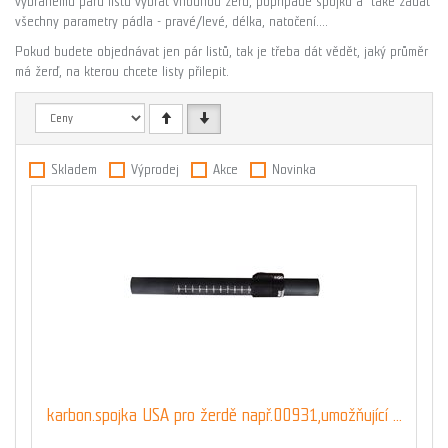
vybranému páru listů vybrat vhodnou žerď, popřípadě spojku a také zadat
všechny parametry pádla - pravé/levé, délka, natočení....
Pokud budete objednávat jen pár listů, tak je třeba dát vědět, jaký průměr
má žerď, na kterou chcete listy přilepit.
Skladem
Výprodej
Akce
Novinka
karbon.spojka USA pro žerdě např.00931,umožňující ...