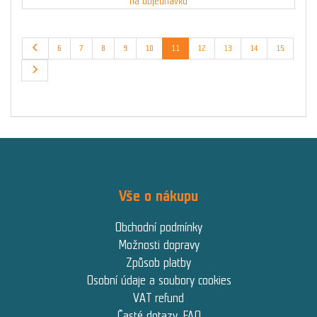
na objednávku
6
7
8
9
10
11
12
13
14
15
Vše o nákupu
Obchodní podmínky
Možnosti dopravy
Způsob platby
Osobní údaje a soubory cookies
VAT refund
Časté dotazy, FAQ