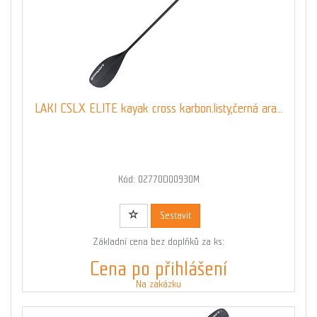
LAKI CSLX ELITE kayak cross karbon.listy,černá ara...
Kód: 02770D00930M
Sestavit
Základní cena bez doplňků za ks:
Cena po přihlášení
Na zakázku