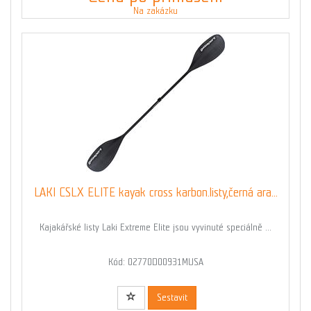
Na zakázku
LAKI CSLX ELITE kayak cross karbon.listy,černá ara...
Kajakářské listy Laki Extreme Elite jsou vyvinuté speciálně ...
Kód: 02770D00931MUSA
Sestavit