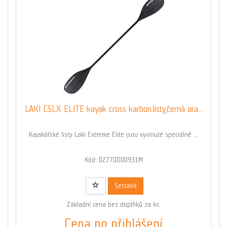
LAKI CSLX ELITE kayak cross karbon.listy,černá ara...
Kajakářské listy Laki Extreme Elite jsou vyvinuté speciálně ...
Kód: 02770D00931M
Sestavit
Základní cena bez doplňků za ks:
Cena po přihlášení