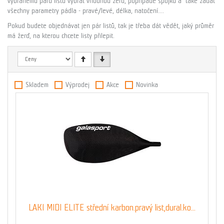
vybranému páru listů vybrat vhodnou žerď, popřípadě spojku a také zadat
všechny parametry pádla - pravé/levé, délka, natočení....
Pokud budete objednávat jen pár listů, tak je třeba dát vědět, jaký průměr
má žerď, na kterou chcete listy přilepit.
Skladem
Výprodej
Akce
Novinka
LAKI MIDI ELITE střední karbon.pravý list,dural.ko...