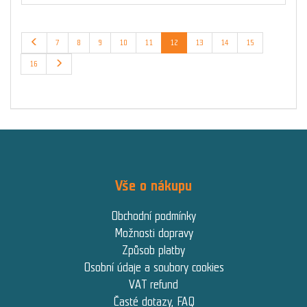
7
8
9
10
11
12
13
14
15
16
Vše o nákupu
Obchodní podmínky
Možnosti dopravy
Způsob platby
Osobní údaje a soubory cookies
VAT refund
Časté dotazy, FAQ