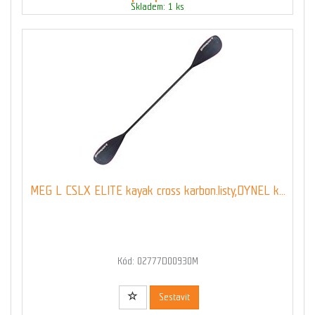
Skladem: 1 ks
MEG L CSLX ELITE kayak cross karbon.listy,DYNEL k...
Kód: 02777D00930M
Sestavit