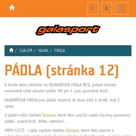
Toggle
Toggle
Toggle
search
navigation
navigati
SLALOM
KAJAK
PÁDLA
PÁDLA (stránka 12)
V levém menu klikněte na KAJAKÁŘSKÁ PÁDLA MCQ, pokud hledáte
maximálně tuhé závodní pádlo. Má jen 1 spoj uprostřed žerdi.
KAJAKÁŘSKÁ PÁDLA jsou pádla slepená ze dvou listů a žerdě, mají 2
spoje.
U pádel vidíte tlačítko
Sestavit
, které Vám umožní zadat všechny parametry
pádla - pravé/levé, délka, natočení....
PÁRY LISTŮ- i tady najdete tlačítko
Sestavit
, které Vám umožní k