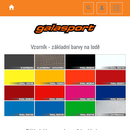
Toggle
Toggle
Toggle
search
navigation
navigati
Vzorník - základní barvy na lodě