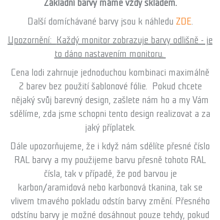
Základní barvy máme vždy skladem.
Další domíchávané barvy jsou k náhledu
ZDE
.
Upozornění:
Každý monitor zobrazuje barvy odlišně - je
to dáno nastavením monitoru.
Cena lodi zahrnuje jednoduchou kombinaci maximálně
2 barev bez použití šablonové fólie. Pokud chcete
nějaký svůj barevný design, zašlete nám ho a my Vám
sdělíme, zda jsme schopni tento design realizovat a za
jaký příplatek.
Dále upozorňujeme, že i když nám sdělíte přesné číslo
RAL barvy a my použijeme barvu přesně tohoto RAL
čísla, tak v případě, že pod barvou je
karbon/aramidová nebo karbonová tkanina, tak se
vlivem tmavého pokladu odstín barvy změní. Přesného
odstínu barvy je možné dosáhnout pouze tehdy, pokud