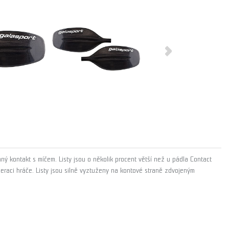
aný kontakt s míčem. Listy jsou o několik procent větší než u pádla Contact
celeraci hráče. Listy jsou silně vyztuženy na kontové straně zdvojeným