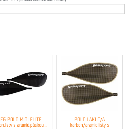
EG POLO MIDI ELITE
POLO LAKI C/A
n.listy s aramid.páskou,...
karbon/aramid.listy s