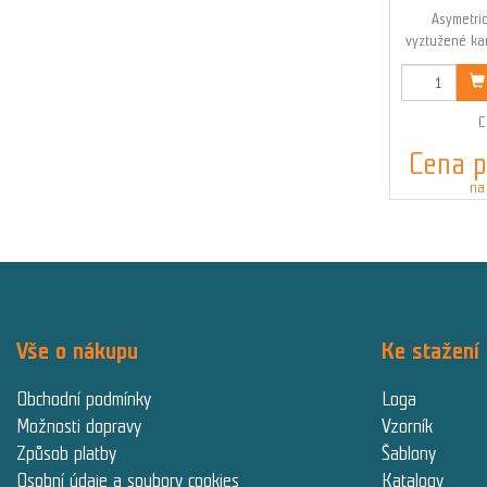
Asymetric
vyztužené ka
K
C
Cena p
na
Vše o nákupu
Ke stažení
Obchodní podmínky
Loga
Možnosti dopravy
Vzorník
Způsob platby
Šablony
Osobní údaje a soubory cookies
Katalogy