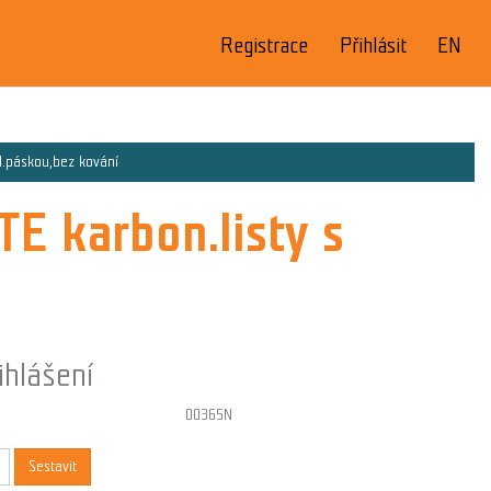
Registrace
Přihlásit
EN
d.páskou,bez kování
 karbon.listy s
ihlášení
00365N
Sestavit