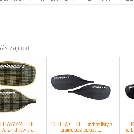
Vás zajímat
OLO ASYMMETRIC
POLO LAKI ELITE karbon.listy s
M
aramid listy s a...
aramid.páskou,bez ...
karbo