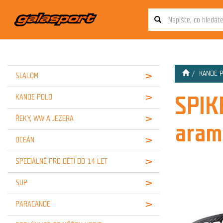
KANOE 
SLALOM
SPIK
KANOE POLO
ŘEKY, WW A JEZERA
aram
OCEÁN
SPECIÁLNĚ PRO DĚTI DO 14 LET
SUP
PARACANOE