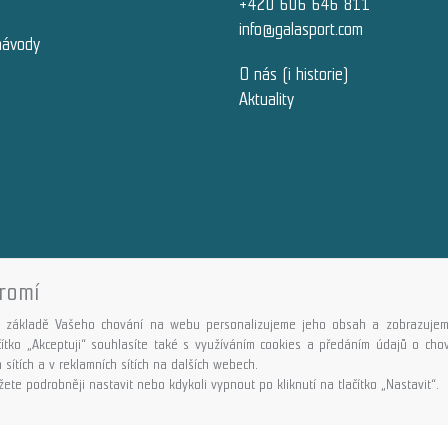
+420 606 646 811
info@galasport.com
návody
O nás (i historie)
Aktuality
romí
Copyright © GALASPORT, s.r.o. 2026,
powered by ABRA E-shop
 základě Vašeho chování na webu personalizujeme jeho obsah a zobrazujem
ačítko „Akceptuji“ souhlasíte také s využíváním cookies a předáním údajů o ch
 sítích a v reklamních sítích na dalších webech.
ete podrobněji nastavit nebo kdykoli vypnout po kliknutí na tlačítko „Nastavit“.