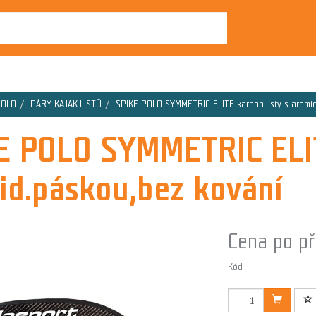
POLO
PÁRY KAJAK.LISTŮ
SPIKE POLO SYMMETRIC ELITE karbon.listy s arami
E POLO SYMMETRIC ELITE
id.páskou,bez kování
Cena po př
Kód