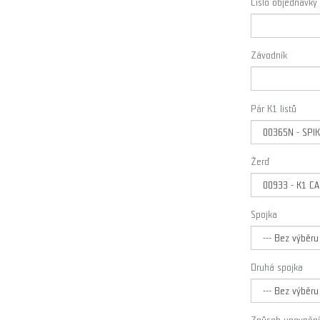
Číslo objednávky
Závodník
Pár K1 listů
Žerď
Spojka
Druhá spojka