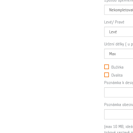
Způsob upevnění
Levé/ Pravé
Určení délky ( u 
Bužírka
Ovalita
Poznámka k design
Poznámka obecn
(max 10 MB, ideál
tiskové sestavě 