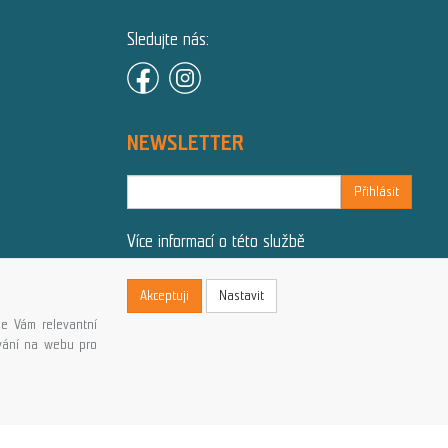
Sledujte nás:
NEWSLETTER
Přihlásit
Více informací o této službě
Akceptuji
Nastavit
e Vám relevantní
ování na webu pro