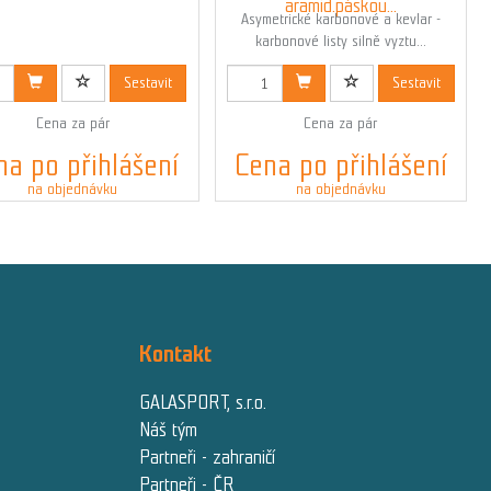
aramid.páskou...
Asymetrické karbonové a kevlar -
karbonové listy silně vyztu...
Kód: 00370N
Kód: 00369N
Sestavit
Sestavit
Cena za pár
Cena za pár
na po přihlášení
Cena po přihlášení
na objednávku
na objednávku
Kontakt
GALASPORT, s.r.o.
Náš tým
Partneři - zahraničí
Partneři - ČR