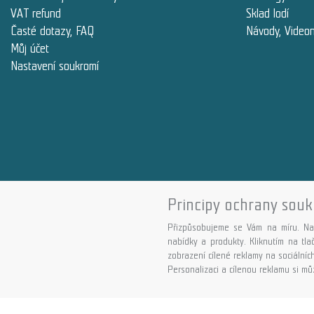
VAT refund
Sklad lodí
Časté dotazy, FAQ
Návody, Video
Můj účet
Nastavení soukromí
Principy ochrany souk
Přizpůsobujeme se Vám na míru. Na
nabídky a produkty. Kliknutím na tl
zobrazení cílené reklamy na sociálních
Personalizaci a cílenou reklamu si můž