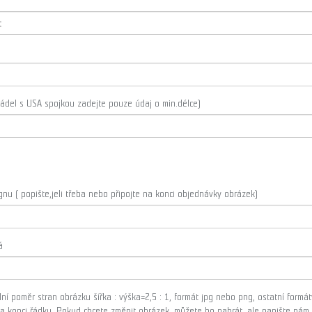
pádel s USA spojkou zadejte pouze údaj o min.délce)
u ( popište,jeli třeba nebo připojte na konci objednávky obrázek)
á
ní poměr stran obrázku šířka : výška=2,5 : 1, formát jpg nebo png, ostatní form
na konci řádku. Pokud chcete změnit obrázek, můžete ho nahrát, ale napište ná