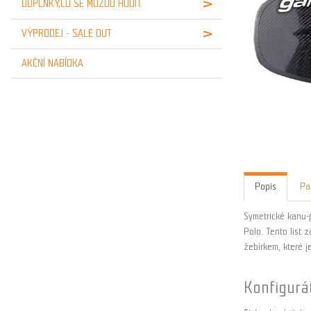
DOPLŇKY,CO SE MŮŽOU HODIT
VÝPRODEJ - SALE OUT
AKČNÍ NABÍDKA
Popis
Pa
Symetrické kanu-p
Polo. Tento list 
žebírkem, které j
Konfigurá