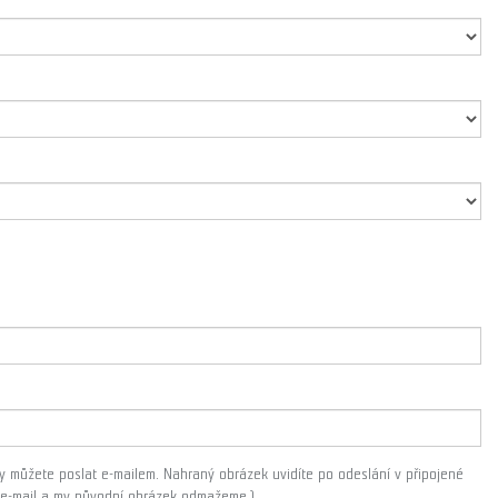
áty můžete poslat e-mailem. Nahraný obrázek uvidíte po odeslání v připojené
m e-mail a my původní obrázek odmažeme.)