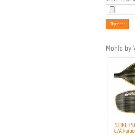
Objednat
Mohlo by 
SPIKE P
C/A karbon/