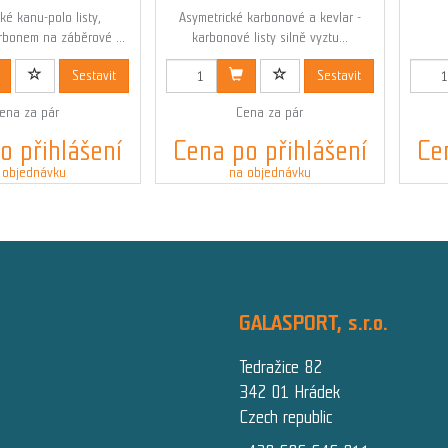
ké kanu-polo listy,
Asymetrické karbonové a kevlar -
rbonem na záběrové ...
karbonové listy silně vyztu...
ód: 00367N
Kód: 00355N
Sestavit
Sestavit
ena za pár
Cena za pár
o přihlášení
Cena po přihlášení
Ce
 objednávku
na objednávku
GALASPORT, s.r.o.
Tedražice 82
342 01 Hrádek
Czech republic