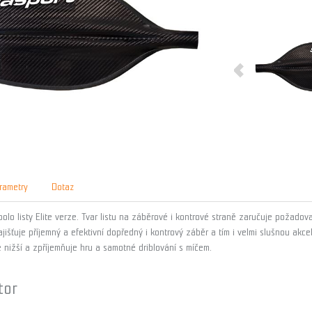
rametry
Dotaz
olo listy Elite verze. Tvar listu na záběrové i kontrové straně zaručuje požadov
zajišťuje příjemný a efektivní dopředný i kontrový záběr a tím i velmi slušnou ak
e nižší a zpříjemňuje hru a samotné driblování s míčem.
tor