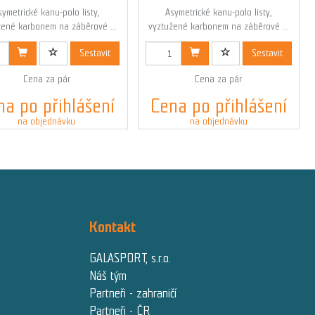
symetrické kanu-polo listy,
Asymetrické kanu-polo listy,
žené karbonem na záběrové ...
vyztužené karbonem na záběrové ...
Kód: 00366BLACKN
Kód: 00368N
Sestavit
Sestavit
Cena za pár
Cena za pár
na po přihlášení
Cena po přihlášení
na objednávku
na objednávku
Kontakt
GALASPORT, s.r.o.
Náš tým
Partneři - zahraničí
Partneři - ČR