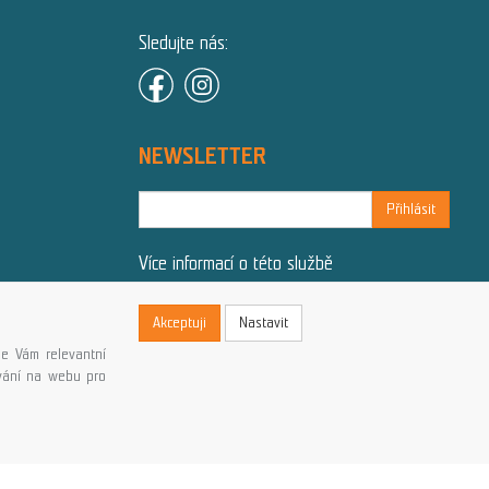
Sledujte nás:
NEWSLETTER
Přihlásit
Více informací o této službě
Akceptuji
Nastavit
e Vám relevantní
ování na webu pro