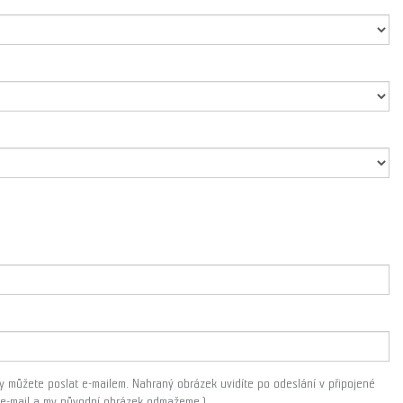
áty můžete poslat e-mailem. Nahraný obrázek uvidíte po odeslání v připojené
m e-mail a my původní obrázek odmažeme.)