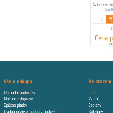
Symetrické kan
Tvar l
K
C
Cena p
na
Vše o nákupu
Ke stažení
Obchodní podmínky
Loga
Možnosti dopravy
Vzorník
Způsob platby
Šablony
Osobní údaje a soubory cookies
Katalogy