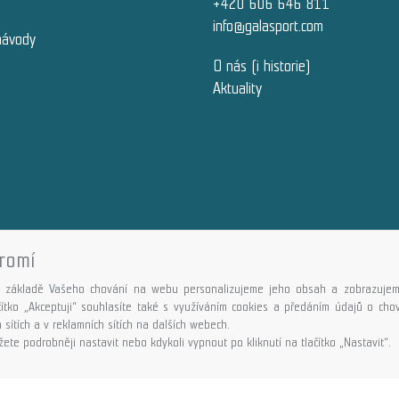
+420 606 646 811
info@galasport.com
návody
O nás (i historie)
Aktuality
romí
Copyright © GALASPORT, s.r.o. 2026,
powered by ABRA E-shop
 základě Vašeho chování na webu personalizujeme jeho obsah a zobrazujem
ačítko „Akceptuji“ souhlasíte také s využíváním cookies a předáním údajů o ch
 sítích a v reklamních sítích na dalších webech.
ete podrobněji nastavit nebo kdykoli vypnout po kliknutí na tlačítko „Nastavit“.