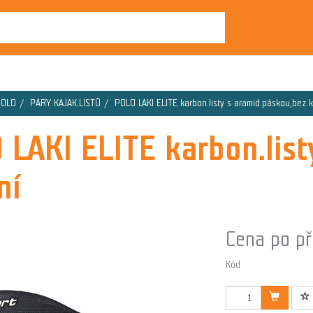
POLO
PÁRY KAJAK.LISTŮ
POLO LAKI ELITE karbon.listy s aramid.páskou,bez 
 LAKI ELITE karbon.list
ní
Cena po př
Kód