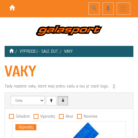
Toggle
Toggle
Toggle
search
navigation
navigati
VÝPRODEJ - SALE OUT
VAKY
VAKY
Tady najdete vaky, které mají jednu vadu a tou je staré logo... :))
Skladem
Výprodej
Akce
Novinka
Výprodej