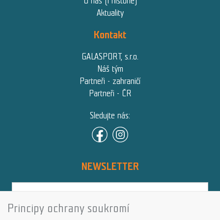
O nás (i historie)
Aktuality
Kontakt
GALASPORT, s.r.o.
Náš tým
Partneři - zahraničí
Partneři - ČR
Sledujte nás:
NEWSLETTER
Principy ochrany soukromí
Přihlásit