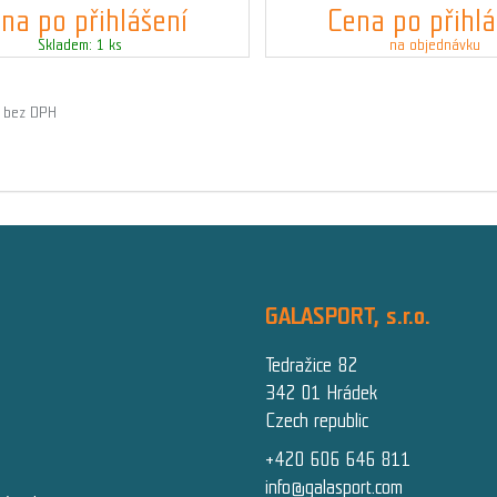
na po přihlášení
Cena po přihlá
Skladem: 1 ks
na objednávku
č bez DPH
GALASPORT, s.r.o.
Tedražice 82
342 01 Hrádek
Czech republic
+420 606 646 811
info@galasport.com