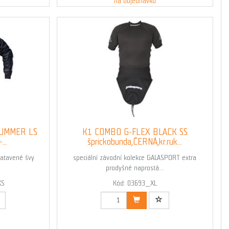
na objednávku
SUMMER LS
K1 COMBO G-FLEX BLACK SS
...
šprickobunda,ČERNÁ,kr.ruk...
atavené švy
speciální závodní kolekce GALASPORT extra
prodyšné naprostá...
XS
Kód: 03693_XL