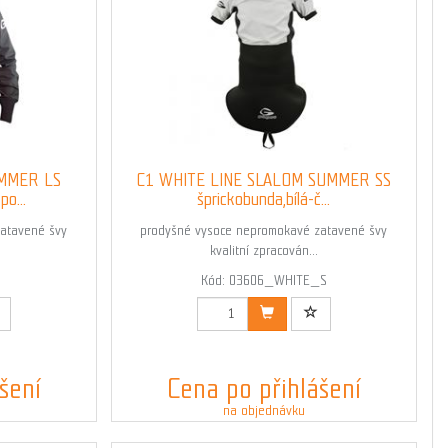
UMMER LS
C1 WHITE LINE SLALOM SUMMER SS
o...
šprickobunda,bílá-č...
atavené švy
prodyšné vysoce nepromokavé zatavené švy
kvalitní zpracován...
Kód: 03606_WHITE_S
šení
Cena po přihlášení
na objednávku