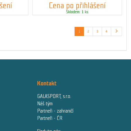
šení
Cena po přihlášení
Skladem: 1 ks
1
2
3
4
Kontakt
GALASPORT, s.r.o.
Náš tým
Partneři - zahraničí
Partneři - ČR