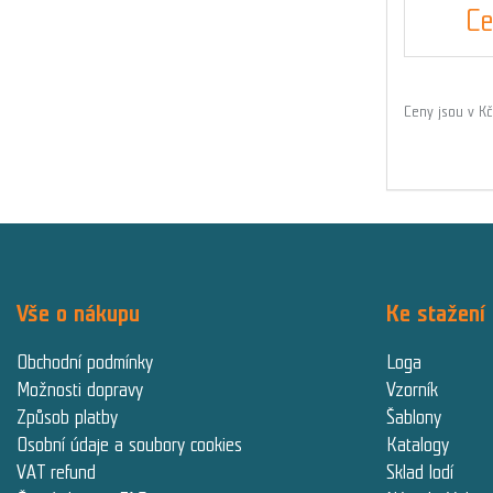
Ce
Ceny jsou v K
Vše o nákupu
Ke stažení
Obchodní podmínky
Loga
Možnosti dopravy
Vzorník
Způsob platby
Šablony
Osobní údaje a soubory cookies
Katalogy
VAT refund
Sklad lodí