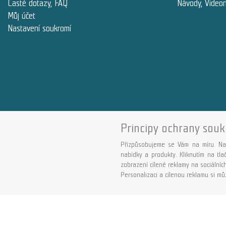
Časté dotazy, FAQ
Návody, Video
Můj účet
Nastavení soukromí
Principy ochrany souk
Přizpůsobujeme se Vám na míru. Na
nabídky a produkty. Kliknutím na tl
zobrazení cílené reklamy na sociálních
Personalizaci a cílenou reklamu si můž