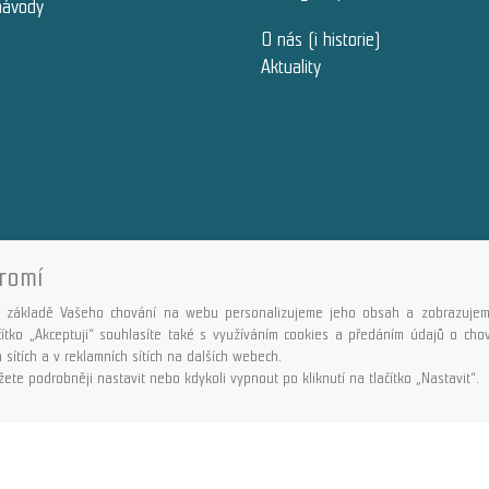
návody
O nás (i historie)
Aktuality
romí
Copyright © GALASPORT, s.r.o. 2026,
powered by ABRA E-shop
 základě Vašeho chování na webu personalizujeme jeho obsah a zobrazujem
ačítko „Akceptuji“ souhlasíte také s využíváním cookies a předáním údajů o ch
 sítích a v reklamních sítích na dalších webech.
ete podrobněji nastavit nebo kdykoli vypnout po kliknutí na tlačítko „Nastavit“.