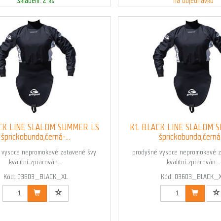
Skladem: 2 ks
na objednávku
CK LINE SLALOM SUMMER LS
K1 BLACK LINE SLALOM 
šprickobunda,černá-...
šprickobunda,černá-
 vysoce nepromokavé zatavené švy
prodyšné vysoce nepromokavé z
kvalitní zpracován...
kvalitní zpracován...
Kód: 03603_BLACK_XL
Kód: 03603_BLACK_