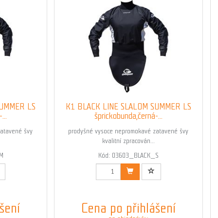
SUMMER LS
K1 BLACK LINE SLALOM SUMMER LS
...
šprickobunda,černá-...
atavené švy
prodyšné vysoce nepromokavé zatavené švy
kvalitní zpracován...
M
Kód: 03603_BLACK_S
šení
Cena po přihlášení