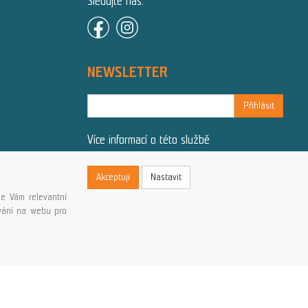
Sledujte nás:
NEWSLETTER
Přihlásit
Více informací o této službě
Akceptuji
Nastavit
e Vám relevantní
ování na webu pro