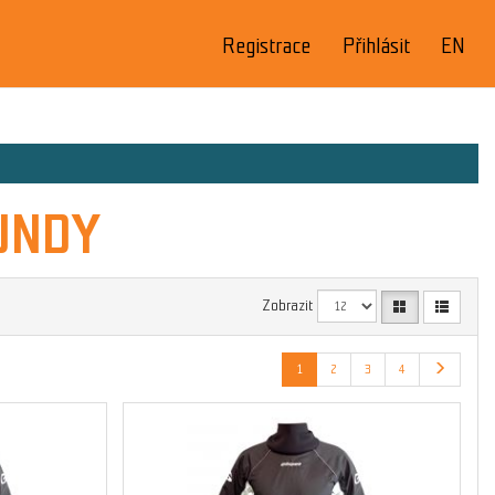
Registrace
Přihlásit
EN
UNDY
Zobrazit
1
2
3
4