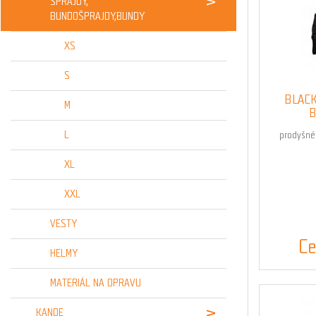
ŠPRAJDY,
BUNDOŠPRAJDY,BUNDY
XS
S
BLACK
M
B
L
prodyšné
XL
XXL
VESTY
Ce
HELMY
MATERIÁL NA OPRAVU
KANOE