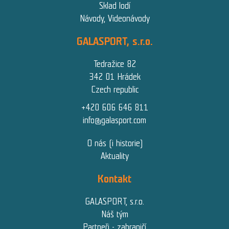
Sklad lodí
Návody, Videonávody
GALASPORT, s.r.o.
Tedražice 82
342 01 Hrádek
Czech republic
+420 606 646 811
info@galasport.com
O nás (i historie)
Aktuality
Kontakt
GALASPORT, s.r.o.
Náš tým
Partneři - zahraničí