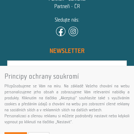
Partneři - ČR
Sledujte nás:
NEWSLETTER
Principy ochrany soukromí
Přihlásit
Přizpůsobujeme se Vám na míru. Na základě Vašeho chování na webu
Více informací o této službě
personalizujeme jeho obsah a zobrazujeme Vám relevantní nabídky a
produkty. Kliknutím na tlačítko „Akceptuji“ souhlasíte také s využíváním
cookies a předáním údajů o chování na webu pro zobrazení cílené reklamy
Copyright © GALASPORT, s.r.o. 2026,
na sociálních sítích a v reklamních sítích na dalších webech.
powered by ABRA E-shop
Personalizaci a cílenou reklamu si můžete podrobněji nastavit nebo kdykoli
vypnout po kliknutí na tlačítko „Nastavit“.