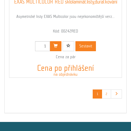
EXAS MULTICOLOR RED sklolaminát.listy,dural.kování
Asymetrické listy EXAS Multicolor jsou nejekonomičtější verz...
Kód: 00242RED
Sestavit
Cena za pár
Cena po přihlášení
na objednávku
1
2