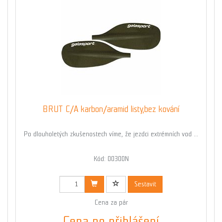
BRUT C/A karbon/aramid listy,bez kování
Po dlouholetých zkušenostech víme, že jezdci extrémních vod ...
Kód: 00300N
Sestavit
Cena za pár
Cena po přihlášení