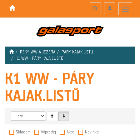
Toggle
Toggle
Toggle
search
navigation
navigati
ŘEKY, WW A JEZERA
PÁRY KAJAK.LISTŮ
K1 WW - PÁRY KAJAK.LISTŮ
K1 WW - PÁRY
KAJAK.LISTŮ
Skladem
Výprodej
Akce
Novinka