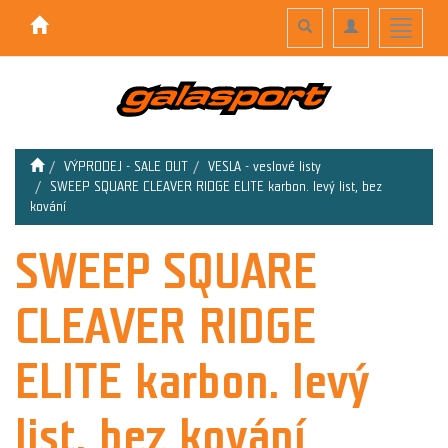
Toggle
Toggle
Toggle
search
navigation
navigati
VÝPRODEJ - SALE OUT
VESLA - veslové listy
SWEEP SQUARE CLEAVER RIDGE ELITE karbon. levý list, bez
kování
SWEEP SQUARE
CLEAVER RIDGE
ELITE karbon. levý
list, bez kování