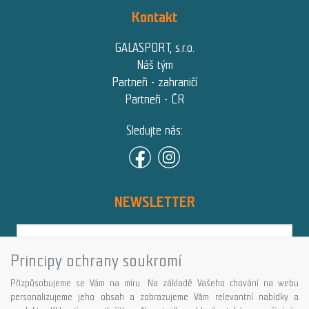
Kontakt
GALASPORT, s.r.o.
Náš tým
Partneři - zahraničí
Partneři - ČR
Sledujte nás:
NEWSLETTER
Principy ochrany soukromí
Přihlásit
Přizpůsobujeme se Vám na míru. Na základě Vašeho chování na webu
Více informací o této službě
personalizujeme jeho obsah a zobrazujeme Vám relevantní nabídky a