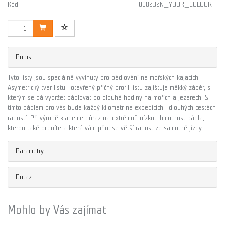
Kód
008232N_YOUR_COLOUR
Popis
Tyto listy jsou speciálně vyvinuty pro pádlování na mořských kajacích.
Asymetrický tvar listu i otevřený příčný profil listu zajišťuje měkký záběr, s
kterým se dá vydržet pádlovat po dlouhé hodiny na mořích a jezerech. S
tímto pádlem pro vás bude každý kilometr na expedicích i dlouhých cestách
radostí. Při výrobě klademe důraz na extrémně nízkou hmotnost pádla,
kterou také oceníte a která vám přinese větší radost ze samotné jízdy.
Parametry
Dotaz
Mohlo by Vás zajímat