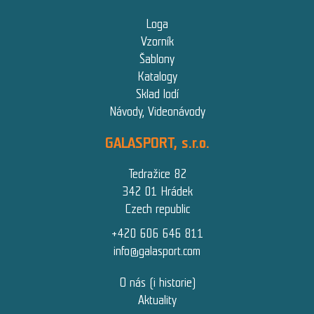
Loga
Vzorník
Šablony
Katalogy
Sklad lodí
Návody, Videonávody
GALASPORT, s.r.o.
Tedražice 82
342 01 Hrádek
Czech republic
+420 606 646 811
info@galasport.com
O nás (i historie)
Aktuality