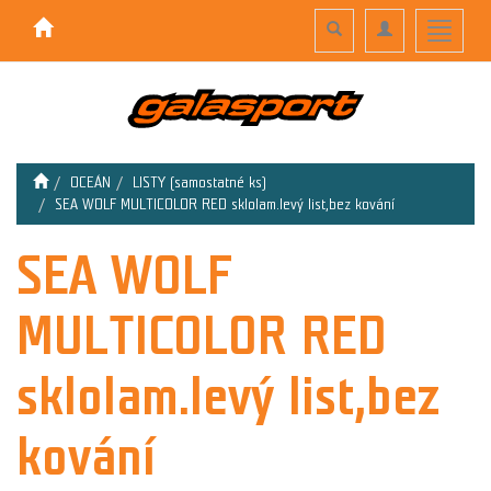
Toggle
Toggle
Toggle
search
navigation
navigati
OCEÁN
LISTY (samostatné ks)
SEA WOLF MULTICOLOR RED sklolam.levý list,bez kování
SEA WOLF
MULTICOLOR RED
sklolam.levý list,bez
kování