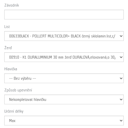
Závodník
List
Žerď
Hlavička
Způsob upevnění
Určení délky