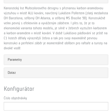
Kanoistický list Multicolorového designu s přiznanou karbon-aramidovou
výztuhou v místě ALU kováni, navržený Lukášem Pollertem (zlatý medailista
OH Barcelona, stříbrný OH Atlanta, a stříbrný MS Brazílie 98). Konstrukčně
velmi pevný s efektivním a vyváženým záběrem. I přes to, že je to
ekonomická varianta tohoto modelu, je silně v žebrech vyztužen karbonem
a karbon-aramidem v místě kování. V době Lukášovo pádlování se ještě na
C1 listech dělaly výraznější žebra a tak pro svoji maximálně pevnou
konstrukci a perfektní záběr je momentálně oblíben pro raftaře a turisty na
divoké vodě.
Parametry
Dotaz
Konfigurátor
Číslo objednávky