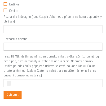
Bužírka
Ovalita
Poznámka k designu ( popište,jeli třeba nebo připojte na konci objednávky
obrázek)
Poznámka obecná
(max 10 MB, ideální poměr stran obrázku šířka : výška=2,5 : 1, formát jpg
nebo png, ostatní formáty můžete poslat e-mailem. Nahraný obrázek
uvidíte po odeslání v připojené tiskové sestavě na konci řádku. Pokud
chcete změnit obrázek, můžete ho nahrát, ale napište nám e-mail a my
původní obrázek odmažeme.)
Objednat