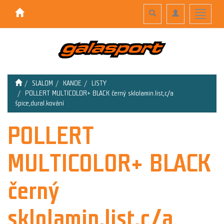
Toggle
Toggle
Toggle
search
navigation
navigati
SLALOM
KANOE
LISTY
POLLERT MULTICOLOR+ BLACK černý sklolamin.list,c/a
špice,dural.kování
POLLERT
MULTICOLOR+ BLACK
černý
sklolamin.list,c/a