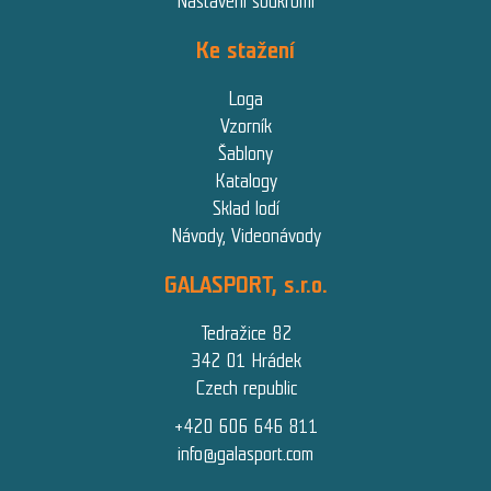
Nastavení soukromí
Ke stažení
Loga
Vzorník
Šablony
Katalogy
Sklad lodí
Návody, Videonávody
GALASPORT, s.r.o.
Tedražice 82
342 01 Hrádek
Czech republic
+420 606 646 811
info@galasport.com