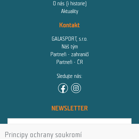
O nás (i historie)
Aktuality
Kontakt
GALASPORT, s.r.o.
Náš tým
Partneři - zahraničí
Partneři - ČR
Sledujte nás:
NEWSLETTER
Principy ochrany soukromí
Přihlásit