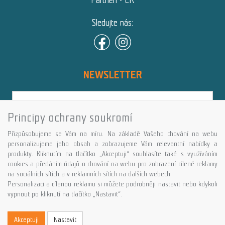
Sledujte nás:
NEWSLETTER
Principy ochrany soukromí
Přihlásit
Přizpůsobujeme se Vám na míru. Na základě Vašeho chování na webu
Více informací o této službě
personalizujeme jeho obsah a zobrazujeme Vám relevantní nabídky a
produkty. Kliknutím na tlačítko „Akceptuji“ souhlasíte také s využíváním
cookies a předáním údajů o chování na webu pro zobrazení cílené reklamy
Copyright © GALASPORT, s.r.o. 2026,
na sociálních sítích a v reklamních sítích na dalších webech.
powered by ABRA E-shop
Personalizaci a cílenou reklamu si můžete podrobněji nastavit nebo kdykoli
vypnout po kliknutí na tlačítko „Nastavit“.
Akceptuji
Nastavit