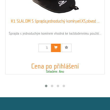
K1 SLALOM S šprajda,jednoduchý komín,vel.XS,obvod ...
Šprajda s jednoduchým komínem vhodná ke každodennímu použití...
Kód: 03501_XS
Cena po přihlášení
Skladem: Ano