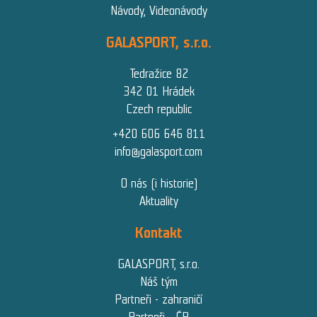
Návody, Videonávody
GALASPORT, s.r.o.
Tedražice 82
342 01 Hrádek
Czech republic
+420 606 646 811
info@galasport.com
O nás (i historie)
Aktuality
Kontakt
GALASPORT, s.r.o.
Náš tým
Partneři - zahraničí
Partneři - ČR