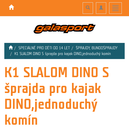
Toggle
Toggle
Toggle
search
navigation
navigati
SPECIÁLNĚ PRO DĚTI DO 14 LET
ŠPRAJDY, BUNDOŠPRAJDY
K1 SLALOM DINO S šprajda pro kajak DINO,jednoduchý komín
K1 SLALOM DINO S
šprajda pro kajak
DINO,jednoduchý
komín