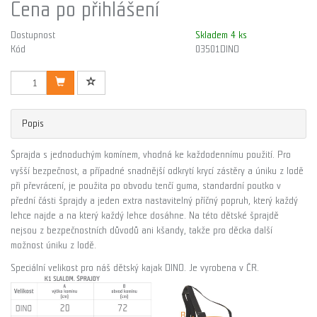
Cena po přihlášení
Dostupnost
Skladem 4 ks
Kód
03501DINO
Popis
Šprajda s jednoduchým komínem, vhodná ke každodennímu použití. Pro
vyšší bezpečnost, a případné snadnější odkrytí krycí zástěry a úniku z lodě
při převrácení, je použita po obvodu tenčí guma, standardní poutko v
přední části šprajdy a jeden extra nastavitelný příčný popruh, který každý
lehce najde a na který každý lehce dosáhne. Na této dětské šprajdě
nejsou z bezpečnostních důvodů ani kšandy, takže pro děcka další
možnost úniku z lodě.
Speciální velikost pro náš dětský kajak DINO. Je vyrobena v ČR.