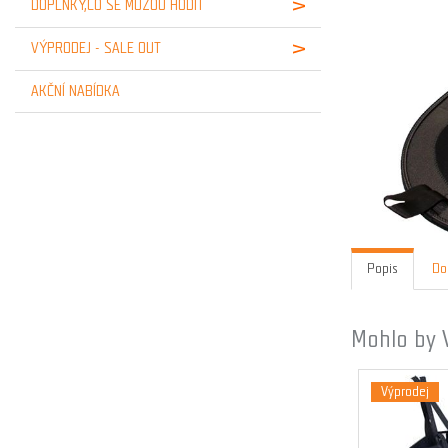
DOPLŇKY,CO SE MŮŽOU HODIT
VÝPRODEJ - SALE OUT
AKČNÍ NABÍDKA
Popis
Do
Mohlo by 
Výprodej