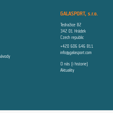
GALASPORT, s.r.o.
Tedražice 82
342 01 Hrádek
Czech republic
+420 606 646 811
info@galasport.com
návody
O nás (i historie)
Aktuality