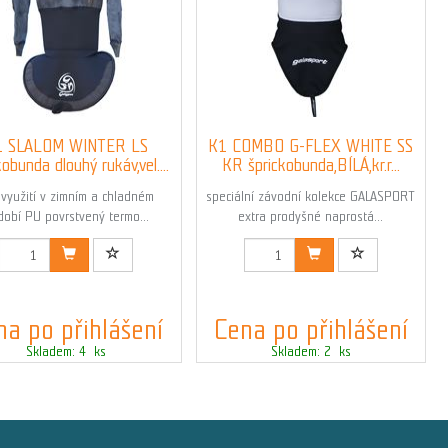
1 SLALOM WINTER LS
K1 COMBO G-FLEX WHITE SS
kobunda dlouhý rukáv,vel....
KR šprickobunda,BÍLÁ,kr.r...
 využití v zimním a chladném
speciální závodní kolekce GALASPORT
dobí PU povrstvený termo...
extra prodyšné naprostá...
Kód: 03576_S_SALE
Kód: 03690_S
na po přihlášení
Cena po přihlášení
Skladem: 4 ks
Skladem: 2 ks