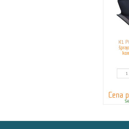
K1 P
špraj
komí
Kód:
Cena p
Sk