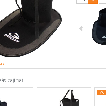
taz
Vás zajímat
Výpr