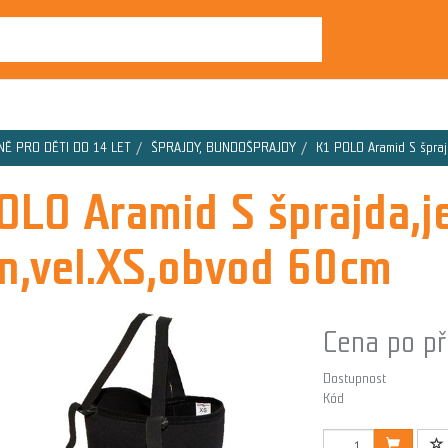
NĚ PRO DĚTI DO 14 LET
ŠPRAJDY, BUNDOŠPRAJDY
K1 POLO Aramid S špraj
OLO Aramid S šprajda,
n,vel.XS,obvod 60cm
Cena po př
Dostupnost
Kód