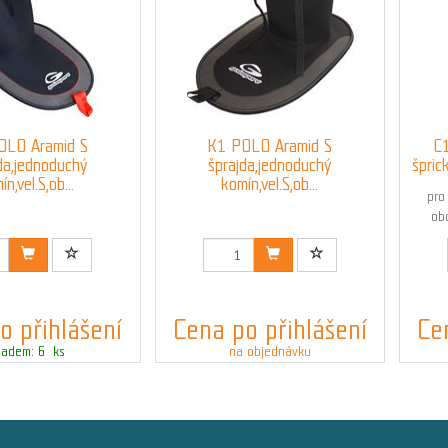
OLO Aramid S
K1 POLO Aramid S
C
da,jednoduchý
šprajda,jednoduchý
špric
n,vel.S,ob...
komín,vel.S,ob...
pro
ob
 03541_RED_S
Kód: 03541_S
o přihlášení
Cena po přihlášení
Ce
ladem: 6 ks
na objednávku