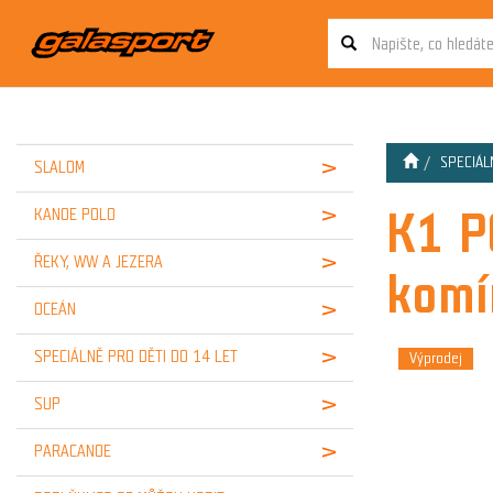
SPECIÁL
SLALOM
K1 P
KANOE POLO
ŘEKY, WW A JEZERA
komí
OCEÁN
SPECIÁLNĚ PRO DĚTI DO 14 LET
Výprodej
SUP
PARACANOE