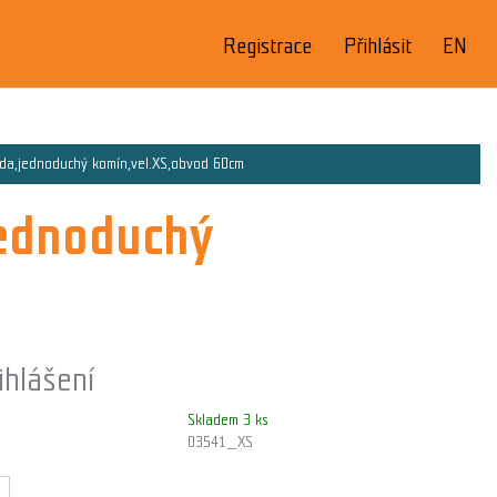
Registrace
Přihlásit
EN
da,jednoduchý komín,vel.XS,obvod 60cm
jednoduchý
ihlášení
Skladem 3 ks
03541_XS