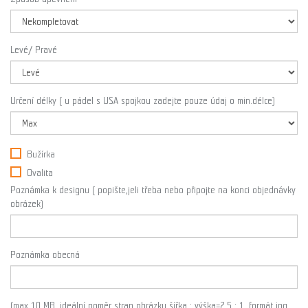
Levé/ Pravé
Určení délky ( u pádel s USA spojkou zadejte pouze údaj o min.délce)
Bužírka
Ovalita
Poznámka k designu ( popište,jeli třeba nebo připojte na konci objednávky
obrázek)
Poznámka obecná
(max 10 MB, ideální poměr stran obrázku šířka : výška=2,5 : 1, formát jpg