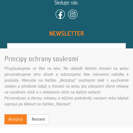
Sledujte nás:
NEWSLETTER
Principy ochrany soukromí
Přihlásit
Přizpůsobujeme se Vám na míru. Na základě Vašeho chování na webu
Více informací o této službě
personalizujeme jeho obsah a zobrazujeme Vám relevantní nabídky a
produkty. Kliknutím na tlačítko „Akceptuji“ souhlasíte také s využíváním
cookies a předáním údajů o chování na webu pro zobrazení cílené reklamy
Copyright © GALASPORT, s.r.o. 2026,
na sociálních sítích a v reklamních sítích na dalších webech.
powered by ABRA E-shop
Personalizaci a cílenou reklamu si můžete podrobněji nastavit nebo kdykoli
vypnout po kliknutí na tlačítko „Nastavit“.
Akceptuji
Nastavit