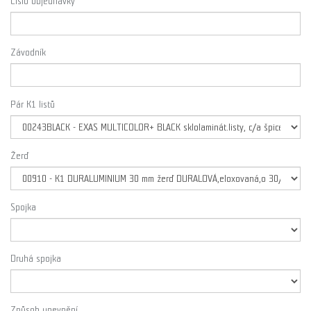
Číslo objednávky
Závodník
Pár K1 listů
Žerď
Spojka
Druhá spojka
Způsob upevnění