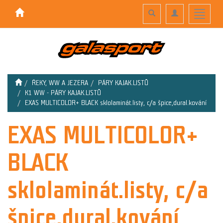
Toggle
Toggle
Toggle
search
navigation
navigati
ŘEKY, WW A JEZERA
PÁRY KAJAK.LISTŮ
K1 WW - PÁRY KAJAK.LISTŮ
EXAS MULTICOLOR+ BLACK sklolaminát.listy, c/a špice,dural.kování
EXAS MULTICOLOR+
BLACK
sklolaminát.listy, c/a
špice,dural.kování