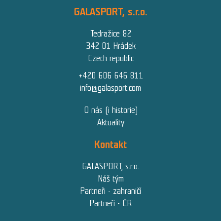
GALASPORT, s.r.o.
Tedražice 82
342 01 Hrádek
Czech republic
+420 606 646 811
info@galasport.com
O nás (i historie)
Aktuality
Kontakt
GALASPORT, s.r.o.
Náš tým
Partneři - zahraničí
Partneři - ČR