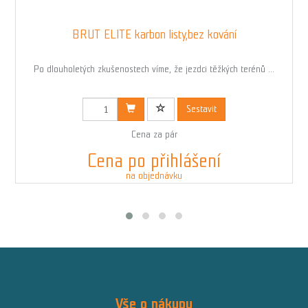
BRUT ELITE karbon listy,bez kování
Po dlouholetých zkušenostech víme, že jezdci těžkých terénů ...
Kód: 00295N
Sestavit
Cena za pár
Cena po přihlášení
na objednávku
Vše o nákupu