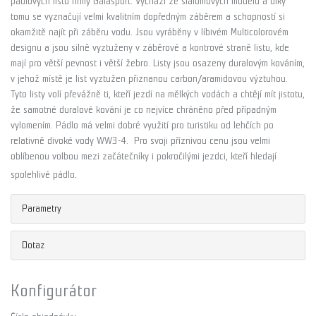
pádlových listů firmy Galasport. Vychází ze slalomových modelů a díky
tomu se vyznačují velmi kvalitním dopředným záběrem a schopností si
okamžitě najít při záběru vodu. Jsou vyráběny v líbivém Multicolorovém
designu a jsou silně vyztuženy v záběrové a kontrové straně listu, kde
mají pro větší pevnost i větší žebro. Listy jsou osazeny duralovým kováním,
v jehož místě je list vyztužen přiznanou carbon/aramidovou výztuhou.
Tyto listy volí převážně ti, kteří jezdí na mělkých vodách a chtějí mít jistotu,
že samotné duralové kování je co nejvíce chráněno před případným
vylomením. Pádlo má velmi dobré využití pro turistiku od lehčích po
relativně divoké vody WW3-4. Pro svoji příznivou cenu jsou velmi
oblíbenou volbou mezi začátečníky i pokročilými jezdci, kteří hledají
.
spolehlivé pádlo
Parametry
Dotaz
Konfigurátor