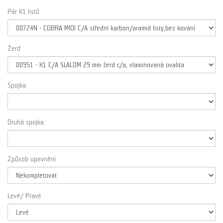
Pár K1 listů
Žerď
Spojka
Druhá spojka
Způsob upevnění
Levé/ Pravé