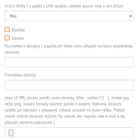
Určení délky ( u pádel s USA spojkou zadejte pouze údaj o min.délce)
Bužírka
Ovalita
Poznámka k designu ( popište,jeli třeba nebo připojte na konci objednávky
obrázek)
Poznámka obecná
(max 10 MB, ideální poměr stran obrázku šířka : výška=2,5 : 1, formát jpg
nebo png, ostatní formáty můžete poslat e-mailem. Nahraný obrázek
uvidíte po odeslání v připojené tiskové sestavě na konci řádku. Pokud
chcete změnit obrázek, můžete ho nahrát, ale napište nám e-mail a my
původní obrázek odmažeme.)