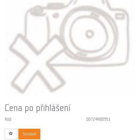
Cena po přihlášení
Kód
00724N00951
Sestavit