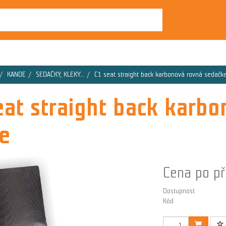
KANOE
SEDAČKY, KLEKY...
C1 seat straight back karbonová rovná sedačk
eat straight back karb
e
Cena po př
Dostupnost
Kód