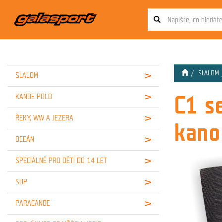
SLALOM
SLALOM
C1 s
KANOE POLO
ŘEKY, WW A JEZERA
kano
OCEÁN
SPECIÁLNĚ PRO DĚTI DO 14 LET
SUP
PARACANOE