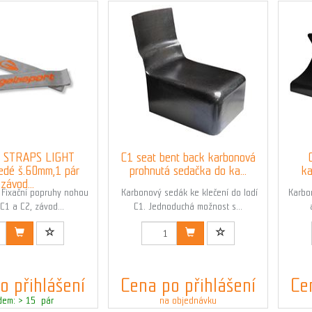
 STRAPS LIGHT
C1 seat bent back karbonová
edé š.60mm,1 pár
prohnutá sedačka do ka...
ka
závod...
!! Fixační popruhy nohou
Karbonový sedák ke klečení do lodí
Karbon
 C1 a C2, závod...
C1. Jednoduchá možnost s...
d: 01532_C1
Kód: 01542
o přihlášení
Cena po přihlášení
Ce
dem: > 15 pár
na objednávku