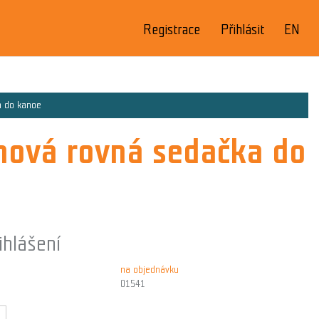
Registrace
Přihlásit
EN
a do kanoe
onová rovná sedačka do
ihlášení
na objednávku
01541