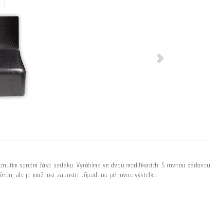
nutím spodní části sedáku. Vyrábíme ve dvou modifikacích. S rovnou zádovou
ředu, ale je možnost zapustit případnou pěnovou výstelku.