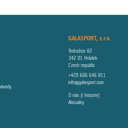
GALASPORT, s.r.o.
Tedražice 82
342 01 Hrádek
Czech republic
+420 606 646 811
info@galasport.com
návody
O nás (i historie)
Aktuality