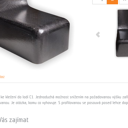
taz
ke klečení do lodí C1. Jednoduchá možnost snížením na požadovanou výšku zaříz
ovanou. Je otázka, komu co vyhovuje. S profilovanou se posouvá posed lehce dop
Vás zajímat