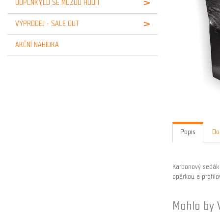
DOPLŇKY,CO SE MŮŽOU HODIT
VÝPRODEJ - SALE OUT
AKČNÍ NABÍDKA
Popis
Do
Karbonový sedák 
opěrkou a profil
Mohlo by 