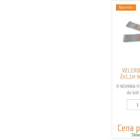
Novinka
VELCRO
2x1,1m š
!!! NOVINKA !
do lodí
Kó
Cena p
Skla