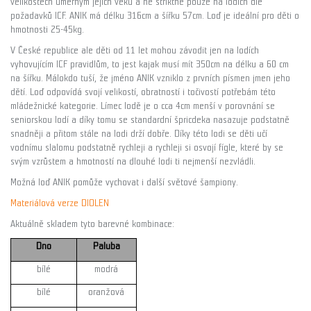
velikostech úměrným jejich věku a ne striktně pouze na lodích dle
požadavků ICF. ANIK má délku 316cm a šířku 57cm. Loď je ideální pro děti o
hmotnosti 25-45kg.
V České republice ale děti od 11 let mohou závodit jen na lodích
vyhovujícím ICF pravidlům, to jest kajak musí mít 350cm na délku a 60 cm
na šířku. Málokdo tuší, že jméno ANIK vzniklo z prvních písmen jmen jeho
dětí. Loď odpovídá svojí velikostí, obratností i točivostí potřebám této
mládežnické kategorie. Límec lodě je o cca 4cm menší v porovnání se
seniorskou lodí a díky tomu se standardní špricdeka nasazuje podstatně
snadněji a přitom stále na lodi drží dobře. Díky této lodi se děti učí
vodnímu slalomu podstatně rychleji a rychleji si osvojí fígle, které by se
svým vzrůstem a hmotností na dlouhé lodi ti nejmenší nezvládli.
Možná loď ANIK pomůže vychovat i další světové šampiony.
Materiálová verze DIOLEN
Aktuálně skladem tyto barevné kombinace:
Dno
Paluba
bílé
modrá
bílé
oranžová