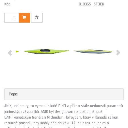
Kód
01835S_STOCK
Popis
ANIK, loď pro ty, co vyrostli z lodě DINO a přitom stále nedorostli parametrů
juniorských závodníků. ANIK byl designován na platformě lodě
CAIPI kanadským trenérem Michaelem Holroydem, který v Kanadě celkem
rozumně prosadil, aby mohly děti do věku 14 let jezdit na lodích o