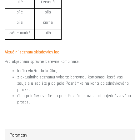
bílé
červená
bílé
bílá
bílé
černá
světle modré
bílá
Aktuální seznam skladových lodí
Pro objednání správné barevné kombinace:
loďku vložte do košíku,
z aktuálního seznamu vyberte barevnou kombinaci, která vás
zaujala a zapište ji do pole Poznámka na konci objednávkového
procesu
číslo položky uveďte do pole Poznámka na konci objednávkového
procesu
Parametry