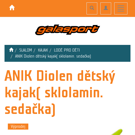
Toggle
Toggle
Toggle
search
navigation
navigati
SLALOM
KAJAK
LODĚ PRO DĚTI
ANIK Diolen dětský kajak( sklolamin. sedačka)
ANIK Diolen dětský
kajak( sklolamin.
sedačka)
Výprodej