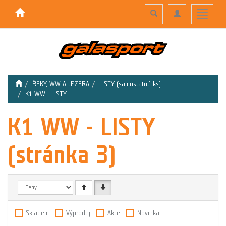
Toggle
Toggle
Toggle
search
navigation
navigati
ŘEKY, WW A JEZERA
LISTY (samostatné ks)
K1 WW - LISTY
K1 WW - LISTY
(stránka 3)
Skladem
Výprodej
Akce
Novinka