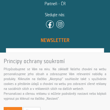
Partneři - ČR
Sledujte nás:
NEWSLETTER
Principy ochrany soukromí
Přihlásit
Přizpůsobujeme se Vám na míru. Na základě Vašeho chování na webu
Více informací o této službě
personalizujeme jeho obsah a zobrazujeme Vám relevantní nabídky a
produkty. Kliknutím na tlačítko „Akceptuji“ souhlasíte také s využíváním
cookies a předáním údajů o chování na webu pro zobrazení cílené reklamy
Copyright © GALASPORT, s.r.o. 2026,
na sociálních sítích a v reklamních sítích na dalších webech.
powered by ABRA E-shop
Personalizaci a cílenou reklamu si můžete podrobněji nastavit nebo kdykoli
vypnout po kliknutí na tlačítko „Nastavit“.