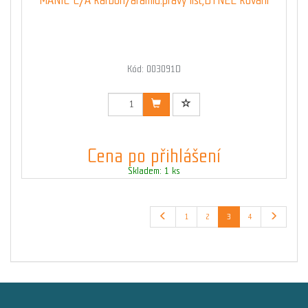
Kód: 003091D
Cena po přihlášení
Skladem: 1 ks
1
2
3
4