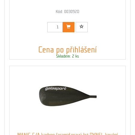
Kód: 003092D
Cena po přihlášení
Skladem: 2 ks
MANIC C/A karbon/aramid.pravý list,DYNEL kování