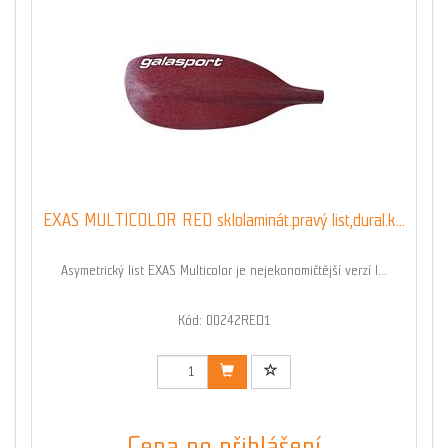
EXAS MULTICOLOR RED sklolaminát.pravý list,dural.k...
Asymetrický list EXAS Multicolor je nejekonomičtější verzí l...
Kód: 00242RED1
Cena po přihlášení