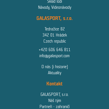
Sklad lodí
Návody, Videonávody
GALASPORT, s.r.o.
Tedražice 82
342 01 Hrádek
Czech republic
+420 606 646 811
info@galasport.com
O nás (i historie)
Aktuality
Kontakt
GALASPORT, s.r.o.
Náš tým
Partneři - zahraničí